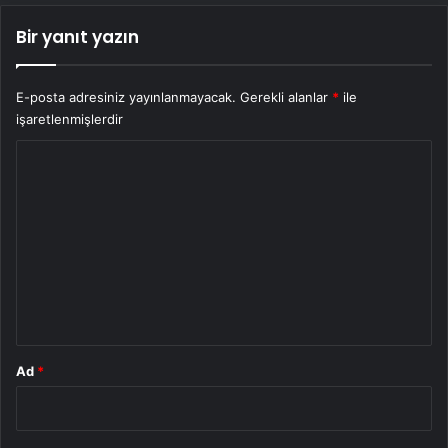
Bir yanıt yazın
E-posta adresiniz yayınlanmayacak.
Gerekli alanlar
*
ile
işaretlenmişlerdir
Y
o
r
u
m
*
Ad
*