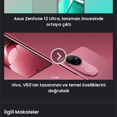
ortaya
çıktı
Asus Zenfone 12 Ultra, lansman öncesinde
ortaya çıktı
Vivo,
V50'nin
tasarımını
ve
temel
özelliklerini
doğruladı
Vivo, V50'nin tasarımını ve temel özelliklerini
doğruladı
İlgili Makaleler