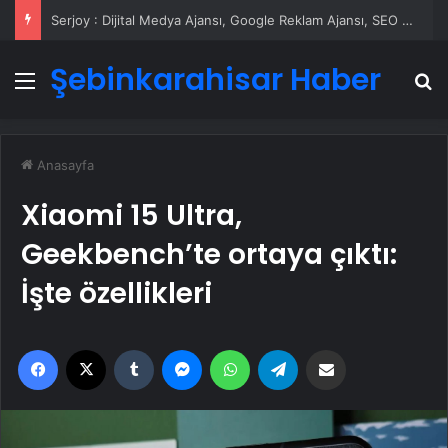
Serjoy : Dijital Medya Ajansı, Google Reklam Ajansı, SEO Ajansı ve Web Tasarım Ajansı
Şebinkarahisar Haber
Menü
A
Anasayfa
Xiaomi 15 Ultra,
Geekbench’te ortaya çıktı:
İşte özellikleri
Facebook
X
Tumblr
Messenger
WhatsApp
Telegram
Email'den paylaş