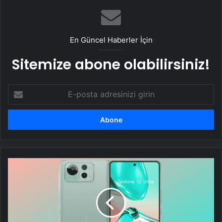
En Güncel Haberler İçin
Sitemize abone olabilirsiniz!
E-
posta
adresinizi
girin
Asus
Zenfone
12
Ultra,
lansman
öncesinde