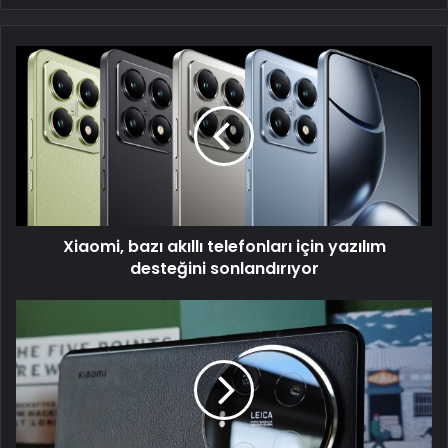
Xiaomi,
bazı
akıllı
telefonları
için
yazılım
desteğini
sonlandırıyor
Xiaomi, bazı akıllı telefonları için yazılım
desteğini sonlandırıyor
Xiaomi
15
Ultra,
Geekbench'te
ortaya
çıktı:
İşte