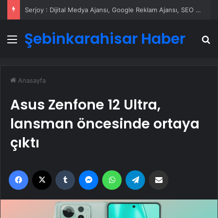
Serjoy : Dijital Medya Ajansı, Google Reklam Ajansı, SEO Ajansı ve Web Tasarım Ajansı
Şebinkarahisar Haber
Menü
A
Anasayfa
Asus Zenfone 12 Ultra,
lansman öncesinde ortaya
çıktı
Facebook
X
Tumblr
Messenger
WhatsApp
Telegram
Email'den paylaş