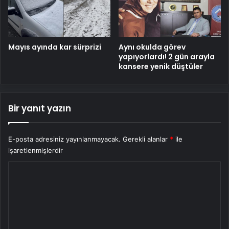
Mayıs ayında kar sürprizi
Aynı okulda görev
yapıyorlardı! 2 gün arayla
kansere yenik düştüler
Bir yanıt yazın
E-posta adresiniz yayınlanmayacak.
Gerekli alanlar
*
ile
işaretlenmişlerdir
Y
o
r
u