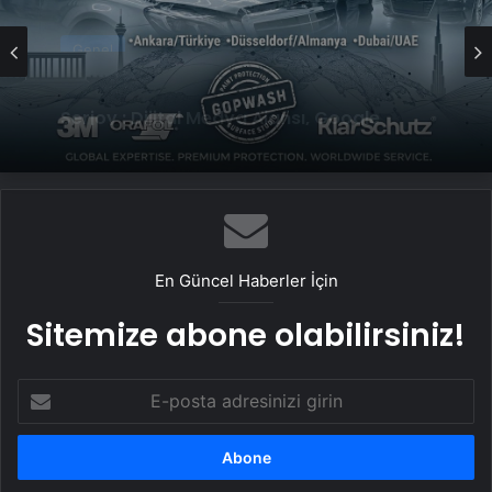
Genel
Genel
UETDS Nedir ? Uetds.com İle Akıllı Dijital
Taşımacılık Yazılımı
Serjoy : Dijital Medya Ajansı, Google
Reklam Ajansı, SEO Ajansı ve Web
Tasarım Ajansı
En Güncel Haberler İçin
Sitemize abone olabilirsiniz!
E-
posta
adresinizi
girin