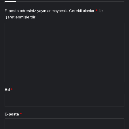
E-posta adresiniz yayınlanmayacak.
Gerekli alanlar
*
ile
işaretlenmişlerdir
Y
o
r
u
m
*
Ad
*
E-posta
*