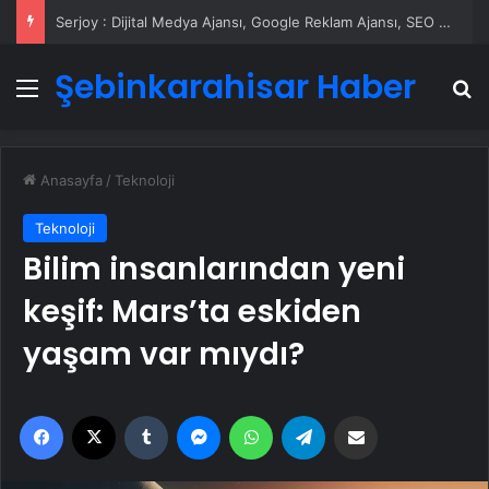
Serjoy : Dijital Medya Ajansı, Google Reklam Ajansı, SEO Ajansı ve Web Tasarım Ajansı
Şebinkarahisar Haber
Menü
A
Anasayfa
/
Teknoloji
Teknoloji
Bilim insanlarından yeni
keşif: Mars’ta eskiden
yaşam var mıydı?
Facebook
X
Tumblr
Messenger
WhatsApp
Telegram
Email'den paylaş