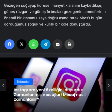
Gezegen soğuyup küresel manyetik alanını kaybettikçe,
güneş rüzgarı ve güneş fırtınaları gezegenin atmosferinin
önemli bir kısmını uzaya doğru aşındırarak Mars’ı bugün
gördüğümüz soğuk ve kurak bir çöle dönüştürdü.
Facebook
X
WhatsApp
Telegram
Email'den paylaş
Yaz
Teknoloji
Teknoloji
Instagram yeni özelliğini duyurdu:
WhatsApp, 2025’ten itibaren bu
Zamanlanmış mesajlar! Mesaj nasıl