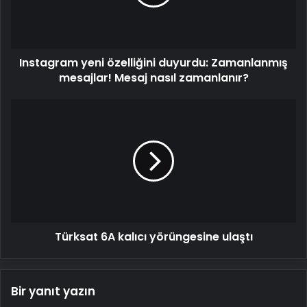
mesajlar!
Mesaj
nasıl
zamanlanır?
Instagram yeni özelliğini duyurdu: Zamanlanmış
mesajlar! Mesaj nasıl zamanlanır?
Türksat
6A
kalıcı
yörüngesine
ulaştı
Türksat 6A kalıcı yörüngesine ulaştı
Bir yanıt yazın