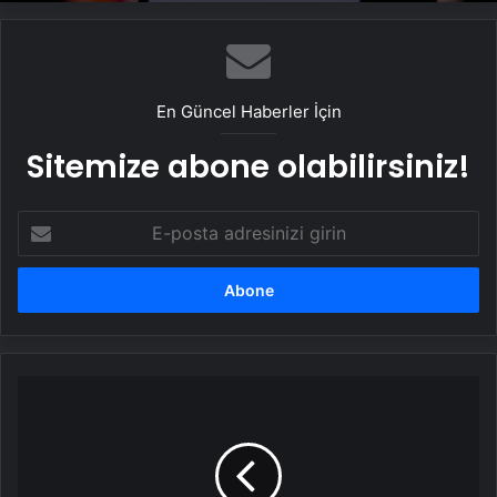
telefonlarda desteklenmeyecek
zamanlanır?
En Güncel Haberler İçin
Sitemize abone olabilirsiniz!
E-
posta
adresinizi
girin
Instagram
yeni
özelliğini
duyurdu:
Zamanlanmış