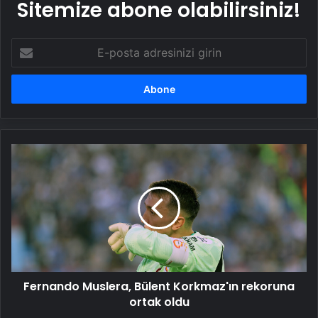
Sitemize abone olabilirsiniz!
E-
posta
adresinizi
girin
Fernando
Muslera,
Bülent
Korkmaz'ın
rekoruna
ortak
oldu
Fernando Muslera, Bülent Korkmaz'ın rekoruna
ortak oldu