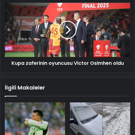
Kupa
zaferinin
oyuncusu
Victor
Osimhen
oldu
Kupa zaferinin oyuncusu Victor Osimhen oldu
İlgili Makaleler