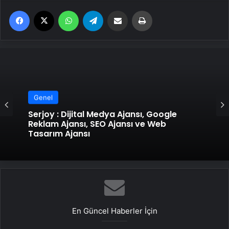
Facebook
X
WhatsApp
Telegram
Email'den paylaş
Yaz
Genel
Genel
UETDS Nedir ? Uetds.com İle Akıllı Dijital
Taşımacılık Yazılımı
Serjoy : Dijital Medya Ajansı, Google
Reklam Ajansı, SEO Ajansı ve Web
Tasarım Ajansı
En Güncel Haberler İçin