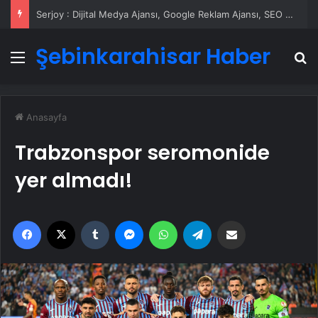
Serjoy : Dijital Medya Ajansı, Google Reklam Ajansı, SEO Ajansı ve Web Tasarım Ajansı
Şebinkarahisar Haber
Menü
A
Anasayfa
Trabzonspor seromonide
yer almadı!
Facebook
X
Tumblr
Messenger
WhatsApp
Telegram
Email'den paylaş