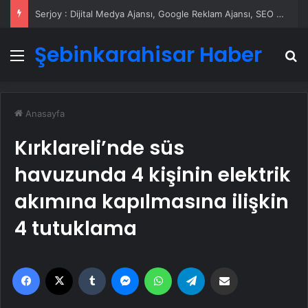
Serjoy : Dijital Medya Ajansı, Google Reklam Ajansı, SEO Ajansı ve Web Tasarım Ajansı
Şebinkarahisar Haber
Menü
A
Anasayfa
Kırklareli’nde süs
havuzunda 4 kişinin elektrik
akımına kapılmasına ilişkin
4 tutuklama
Facebook
X
Tumblr
Messenger
WhatsApp
Telegram
Email'den paylaş