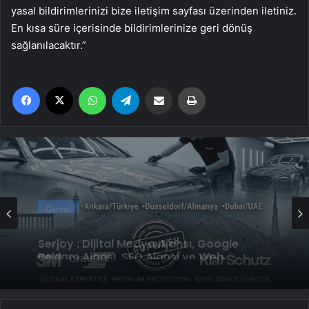
yasal bildirimlerinizi bize iletişim sayfası üzerinden iletiniz.
En kısa süre içerisinde bildirimlerinize geri dönüş
sağlanılacaktır.”
Facebook
X
WhatsApp
Telegram
Email'den paylaş
Yaz
Genel
UETDS Nedir ? Uetds.com İle Akıllı Dijital
Genel
Taşımacılık Yazılımı