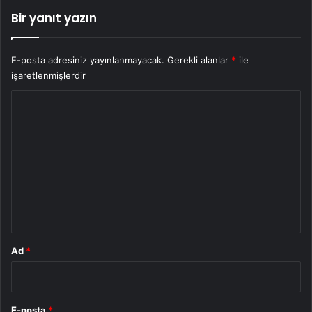
Bir yanıt yazın
E-posta adresiniz yayınlanmayacak.
Gerekli alanlar
*
ile
işaretlenmişlerdir
Y
o
r
u
m
*
Ad
*
E-posta
*