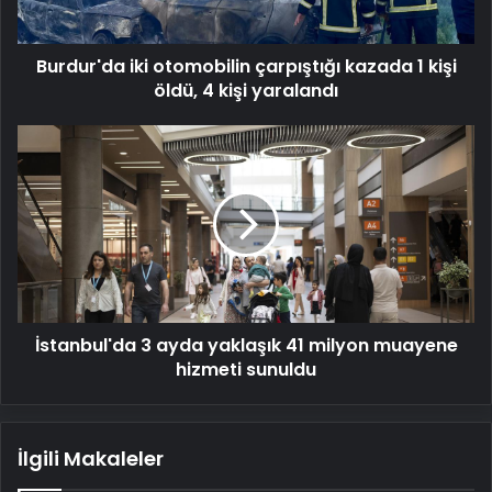
öldü,
4
Burdur'da iki otomobilin çarpıştığı kazada 1 kişi
kişi
yaralandı
öldü, 4 kişi yaralandı
İstanbul'da
3
ayda
yaklaşık
41
milyon
muayene
hizmeti
sunuldu
İstanbul'da 3 ayda yaklaşık 41 milyon muayene
hizmeti sunuldu
İlgili Makaleler