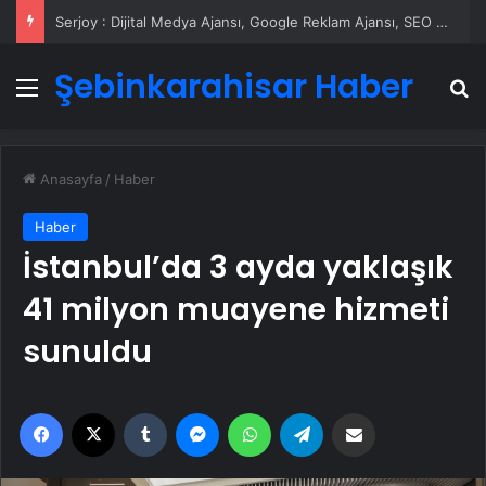
Serjoy : Dijital Medya Ajansı, Google Reklam Ajansı, SEO Ajansı ve Web Tasarım Ajansı
Şebinkarahisar Haber
Menü
A
Anasayfa
/
Haber
Haber
İstanbul’da 3 ayda yaklaşık
41 milyon muayene hizmeti
sunuldu
Facebook
X
Tumblr
Messenger
WhatsApp
Telegram
Email'den paylaş