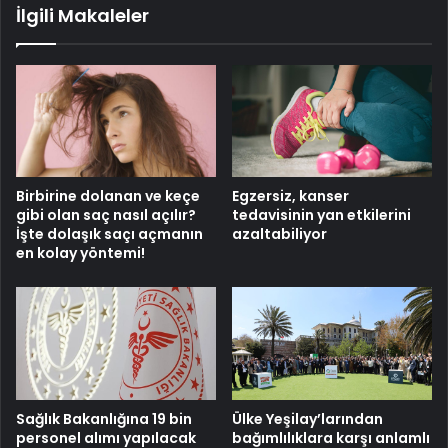
İlgili Makaleler
Birbirine dolanan ve keçe
Egzersiz, kanser
gibi olan saç nasıl açılır?
tedavisinin yan etkilerini
İşte dolaşık saçı açmanın
azaltabiliyor
en kolay yöntemi!
Sağlık Bakanlığına 19 bin
Ülke Yeşilay’larından
personel alımı yapılacak
bağımlılıklara karşı anlamlı