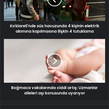
elektrik
akımına
kapılmasına
ilişkin
Kırklareli'nde süs havuzunda 4 kişinin elektrik
4
tutuklama
akımına kapılmasına ilişkin 4 tutuklama
Boğmaca
vakalarında
ciddi
artış:
Uzmanlar
aileleri
aşı
konusunda
uyarıyor
Boğmaca vakalarında ciddi artış: Uzmanlar
aileleri aşı konusunda uyarıyor