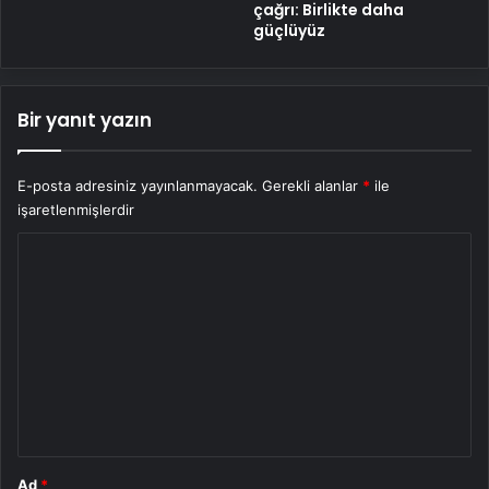
çağrı: Birlikte daha
güçlüyüz
Bir yanıt yazın
E-posta adresiniz yayınlanmayacak.
Gerekli alanlar
*
ile
işaretlenmişlerdir
Y
o
r
u
m
*
Ad
*