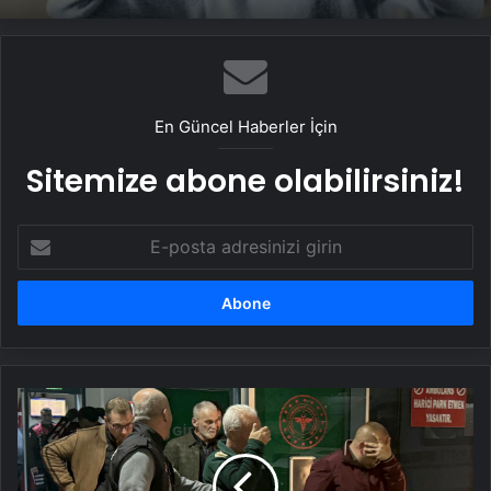
Deprem geçti, sarsıntı hissi kaldı: Hayalet
Kanserle savaşta yeni silah akıllı aşılar
deprem algısına dikkat!
En Güncel Haberler İçin
Sitemize abone olabilirsiniz!
E-
posta
adresinizi
girin
Kırklareli'nde
süs
havuzunda
4
kişinin