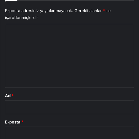
E-posta adresiniz yayınlanmayacak.
Gerekli alanlar
*
ile
işaretlenmişlerdir
Y
o
r
u
m
*
Ad
*
E-posta
*