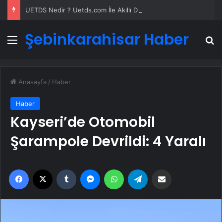
UETDS Nedir ? Uetds.com İle Akıllı Dijital Taşımacılık Yazılımı
Şebinkarahisar Haber
Menü
A
Anasayfa
/
Haber
Haber
Kayseri’de Otomobil
Şarampole Devrildi: 4 Yaralı
Facebook
X
Tumblr
Messenger
WhatsApp
Telegram
Email'den paylaş