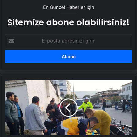
En Güncel Haberler İçin
Sitemize abone olabilirsiniz!
E-
posta
adresinizi
girin
Buharkent'te
Motosiklet
Kazası:
2
Yaralı