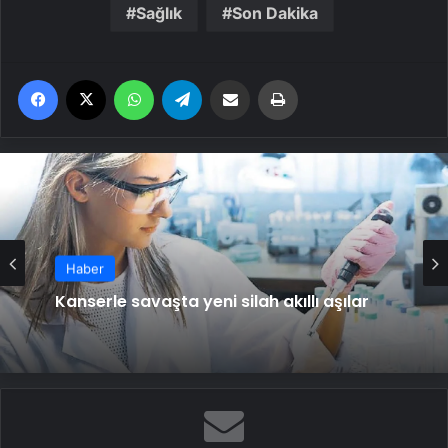
Sağlık
Son Dakika
Facebook
X
WhatsApp
Telegram
Email'den paylaş
Yaz
Haber
Kanserle savaşta yeni silah akıllı aşılar