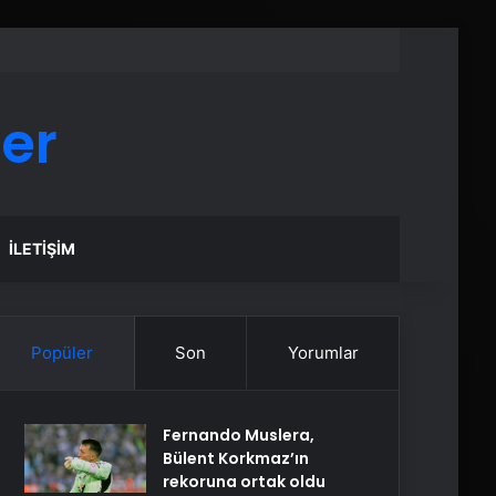
er
İLETIŞIM
Popüler
Son
Yorumlar
Fernando Muslera,
Bülent Korkmaz’ın
rekoruna ortak oldu