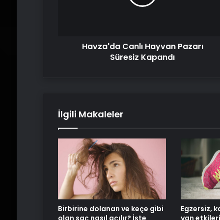
Kapandı
Havza'da Canlı Hayvan Pazarı
Süresiz Kapandı
İlgili Makaleler
Birbirine dolanan ve keçe gibi
Egzersiz, k
olan saç nasıl açılır? İşte
yan etkiler