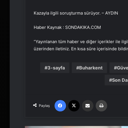
Kazayla ilgili soruşturma sürüyor. – AYDIN
Haber Kaynak : SONDAKIKA.COM
“Yayınlanan tüm haber ve diğer içerikler ile ilgil
üzerinden iletiniz. En kısa süre içerisinde bildi
3-sayfa
Buharkent
Güve
Son Da
Facebook
X
Email'den paylaş
Yaz
Paylaş