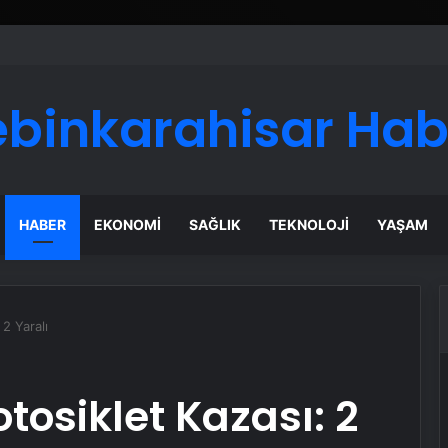
ebinkarahisar Hab
HABER
EKONOMI
SAĞLIK
TEKNOLOJI
YAŞAM
2 Yaralı
tosiklet Kazası: 2