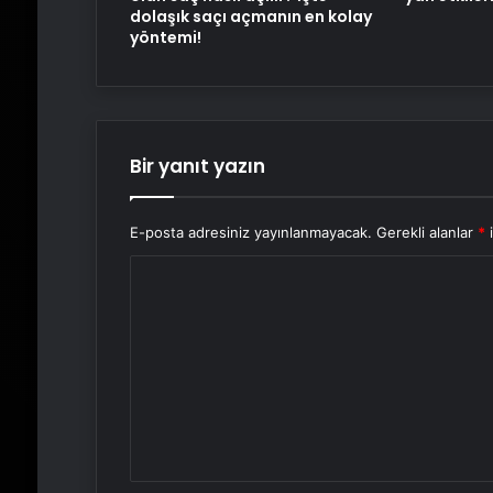
dolaşık saçı açmanın en kolay
yöntemi!
Bir yanıt yazın
E-posta adresiniz yayınlanmayacak.
Gerekli alanlar
*
i
Y
o
r
u
m
*