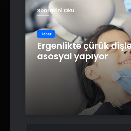
Sonrakini Oku
Haber
Ergenlikte çürük dişl
asosyal yapıyor