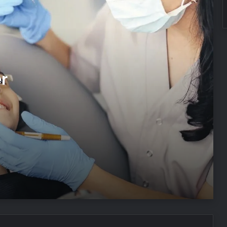
Kadınlar, 8 Mart’ta Doğu Türkistan
için yürüdü
Makyajınızı sakın böyle
temizlemeyin! Bugüne kadar doğru
er
bilinen yanlış temizleme yöntemi
pahalıya mal oluyor
Dopamin seviyesini artırmaya
yarayan en etkili 6 yöntem
Felsefeci ve Simgebilimci Göktuğ
Halis, Eden Bahçesi-Cennet
söylencesini değerlendiriyor
Kişisel bakımda ihmal edilmemesi
gereken 7 bölge