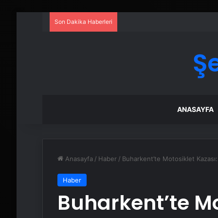
Son Dakika Haberleri
Ş
ANASAYFA
Anasayfa
/
Haber
/
Buharkent’te Motosiklet Kazası: 
Haber
Buharkent’te Mo