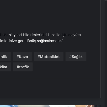
i olarak yasal bildirimlerinizi bize iletişim sayfası
rimlerinize geri dönüş sağlanılacaktır.”
Ergenlikte çürük dişler asosyal
nlik
Kaza
Motosiklet
Sağlık
yapıyor
kika
trafik
Deprem geçti, sarsıntı hissi kaldı:
Hayalet deprem algısına dikkat!
Kanserle savaşta yeni silah akıllı
aşılar