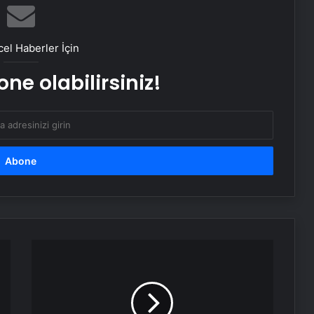
Enerjinizi aşağı çekiyorsa dikkat!
Toksik ilişki nedir? Toksik ilişki nasıl
el Haberler İçin
anlaşılır, düzelir mi?
ne olabilirsiniz!
Doğru kişiyi bulduğunuzu gösteren 7
önemli işaret: Bunlar varsa hemen
evlenin
Kayseri'de
Otomobil
Şarampole
Devrildi:
4