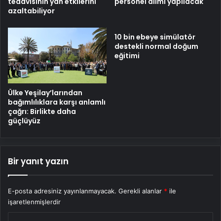
tedavisinin yan etkilerini
personel alımı yapılacak
azaltabiliyor
10 bin ebeye simülatör
destekli normal doğum
eğitimi
Ülke Yeşilay’larından
bağımlılıklara karşı anlamlı
çağrı: Birlikte daha
güçlüyüz
Bir yanıt yazın
E-posta adresiniz yayınlanmayacak.
Gerekli alanlar
*
ile
işaretlenmişlerdir
Y