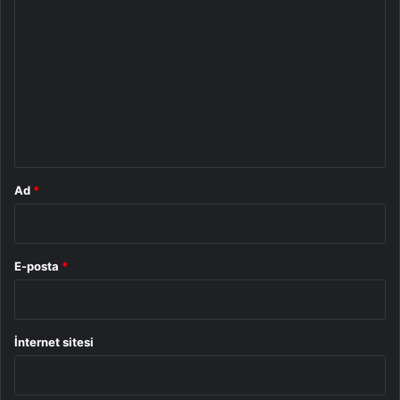
o
r
u
m
*
Ad
*
E-posta
*
İnternet sitesi