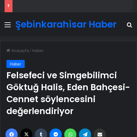
Şebinkarahisar Haber
Menü
A
Anasayfa
/
Haber
Haber
Felsefeci ve Simgebilimci
Göktuğ Halis, Eden Bahçesi-
Cennet söylencesini
değerlendiriyor
Facebook
X
Tumblr
Messenger
WhatsApp
Telegram
Email'den paylaş