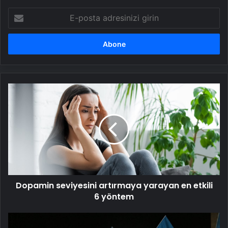
E-
posta
adresinizi
girin
Dopamin
seviyesini
artırmaya
yarayan
en
etkili
6
yöntem
Dopamin seviyesini artırmaya yarayan en etkili
6 yöntem
Kadınlar,
8