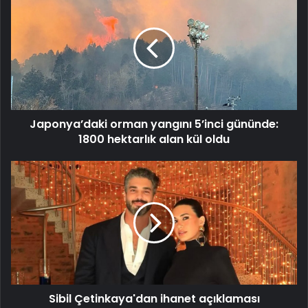
orman
yangını
5’inci
gününde:
1800
hektarlık
alan
kül
Japonya’daki orman yangını 5’inci gününde:
oldu
1800 hektarlık alan kül oldu
Sibil
Çetinkaya'dan
ihanet
açıklaması
Sibil Çetinkaya'dan ihanet açıklaması