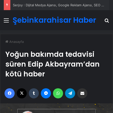
Serjoy : Dijital Medya Ajansı, Google Reklam Ajansı, SEO Ajansı ve Web Tasarım Ajansı
Şebinkarahisar Haber
Menü
A
Anasayfa
Yoğun bakımda tedavisi
süren Edip Akbayram’dan
kötü haber
Facebook
X
Tumblr
Messenger
WhatsApp
Telegram
Email'den paylaş