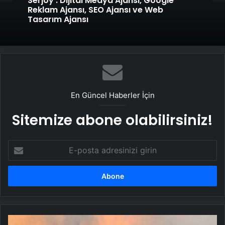
Genel
Serjoy : Dijital Medya Ajansı, Google
Reklam Ajansı, SEO Ajansı ve Web
Tasarım Ajansı
UETDS Nedir ? Uetds.com İle Akıllı Dijital
Taşımacılık Yazılımı
En Güncel Haberler İçin
Sitemize abone olabilirsiniz!
E-
posta
adresinizi
girin
Japonya’daki