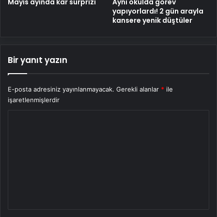
Mayıs ayında kar sürprizi
Aynı okulda görev
yapıyorlardı! 2 gün arayla
kansere yenik düştüler
Bir yanıt yazın
E-posta adresiniz yayınlanmayacak.
Gerekli alanlar
*
ile
işaretlenmişlerdir
Y
o
r
u
m
*