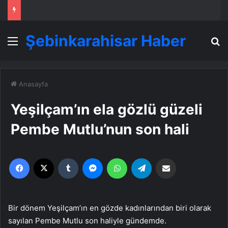
Şebinkarahisar Haber
Menü
A
Anasayfa
Yeşilçam’ın ela gözlü güzeli
Pembe Mutlu’nun son hali
Facebook
X
Tumblr
Messenger
WhatsApp
Telegram
Email'den paylaş
Bir dönem Yeşilçam’ın en gözde kadınlarından biri olarak
sayılan Pembe Mutlu son haliyle gündemde.