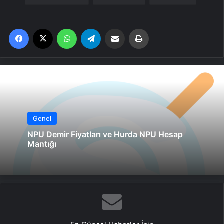
Facebook
X
WhatsApp
Telegram
Email'den paylaş
Yaz
Genel
NPU Demir Fiyatları ve Hurda NPU Hesap
Mantığı