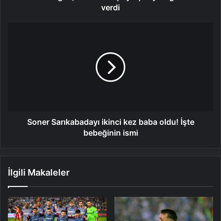
verdi
Soner
Sarıkabadayı
ikinci
kez
baba
oldu!
İşte
bebeğinin
ismi
Soner Sarıkabadayı ikinci kez baba oldu! İşte
bebeğinin ismi
İlgili Makaleler