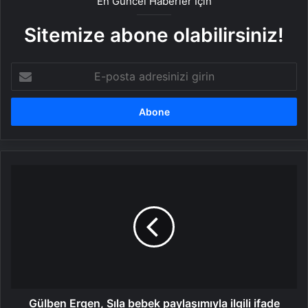
En Güncel Haberler İçin
Sitemize abone olabilirsiniz!
E-
posta
adresinizi
girin
Gülben
Ergen,
Sıla
bebek
paylaşımıyla
ilgili
ifade
verdi
Gülben Ergen, Sıla bebek paylaşımıyla ilgili ifade