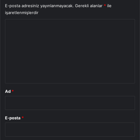
E-posta adresiniz yayınlanmayacak.
Gerekli alanlar
*
ile
işaretlenmişlerdir
Y
o
r
u
m
*
Ad
*
E-posta
*