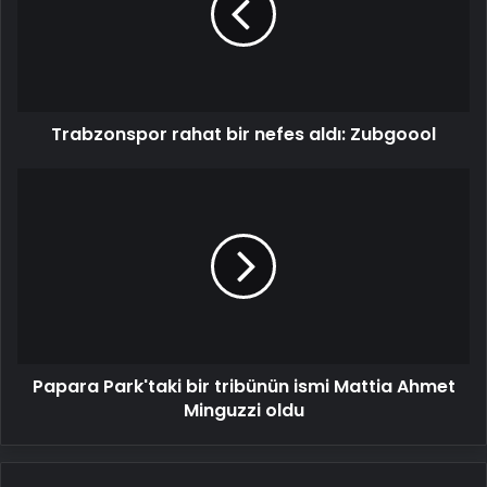
aldı:
Zubgoool
Trabzonspor rahat bir nefes aldı: Zubgoool
Papara
Park'taki
bir
tribünün
ismi
Mattia
Ahmet
Minguzzi
oldu
Papara Park'taki bir tribünün ismi Mattia Ahmet
Minguzzi oldu