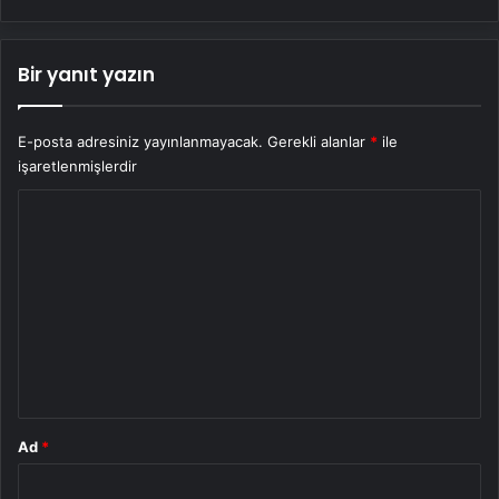
Bir yanıt yazın
E-posta adresiniz yayınlanmayacak.
Gerekli alanlar
*
ile
işaretlenmişlerdir
Y
o
r
u
m
*
Ad
*