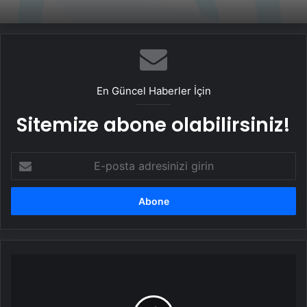
En Güncel Haberler İçin
Sitemize abone olabilirsiniz!
E-
posta
adresinizi
girin
Trabzonspor
rahat
bir
nefes