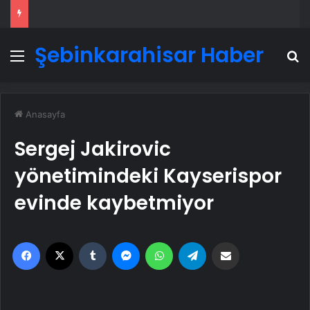
Şebinkarahisar Haber
Menü
A
Anasayfa
Sergej Jakirovic
yönetimindeki Kayserispor
evinde kaybetmiyor
Facebook
X
Tumblr
Messenger
WhatsApp
Telegram
Email'den paylaş