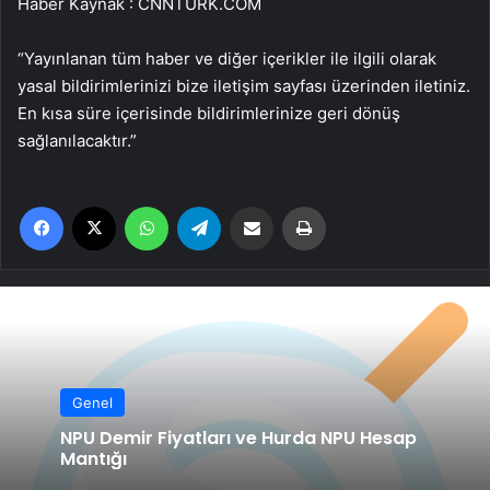
Haber Kaynak : CNNTURK.COM
“Yayınlanan tüm haber ve diğer içerikler ile ilgili olarak
yasal bildirimlerinizi bize iletişim sayfası üzerinden iletiniz.
En kısa süre içerisinde bildirimlerinize geri dönüş
sağlanılacaktır.”
Facebook
X
WhatsApp
Telegram
Email'den paylaş
Yaz
Genel
NPU Demir Fiyatları ve Hurda NPU Hesap
Mantığı