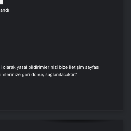
Datahost İle Güvenilir Sunucu
Hizmetleri
landı
Cumhurbaşkanı Erdoğan,
Galatasaray’ı tebrik etti
Yunus Akgün, finale damgasını
vurdu
i olarak yasal bildirimlerinizi bize iletişim sayfası
rimlerinize geri dönüş sağlanılacaktır.”
Kupa zaferinin oyuncusu Victor
Osimhen oldu
NPU Demir Fiyatları ve Hurda NPU
Hesap Mantığı