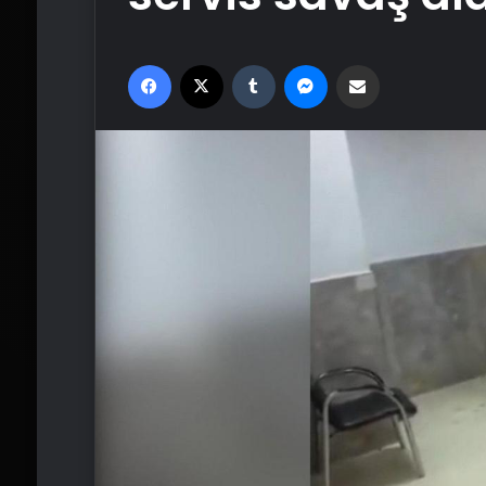
Facebook
X
Tumblr
Messenger
Email'den paylaş