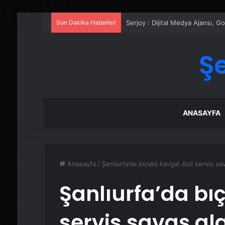
Son Dakika Haberleri
Serjoy : Dijital Medya Ajansı, 
Ş
ANASAYFA
Anasayfa
/
Şanlıurfa’da bıçaklı kavga! Acil servis s
Şanlıurfa’da bıç
servis savaş a