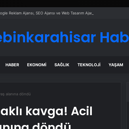
Google Reklam Ajansı, SEO Ajansı ve Web Tasarım Ajansı
ebinkarahisar Hab
HABER
EKONOMI
SAĞLIK
TEKNOLOJI
YAŞAM
avaş alanına döndü
aklı kavga! Acil
lanına döndü