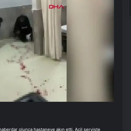
haberdar olunca hastaneye akın etti. Acil serviste