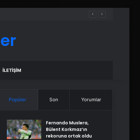
er
İLETIŞIM
Popüler
Son
Yorumlar
Fernando Muslera,
Bülent Korkmaz’ın
rekoruna ortak oldu