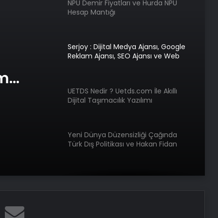
Serjoy : Dijital Medya Ajansı, Google
Reklam Ajansı, SEO Ajansı ve Web
Tasarım Ajansı
UETDS Nedir ? Uetds.com İle Akıllı
com İle
Dijital Taşımacılık Yazılımı
lık
Yeni Dünya Düzensizliği Çağında
Türk Dış Politikası ve Hakan Fidan
Faktörü
Savunma Sanayinde Güncel, Doğru
ve Teknik Haberler
Doğal Güzelliğin Bilimi: Cilt, Saç ve
Kirpiklerde Etkili Sonuçlar