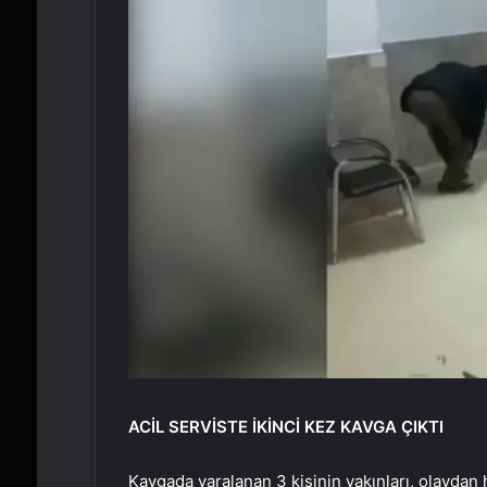
ACİL SERVİSTE İKİNCİ KEZ KAVGA ÇIKTI
Kavgada yaralanan 3 kişinin yakınları, olaydan 