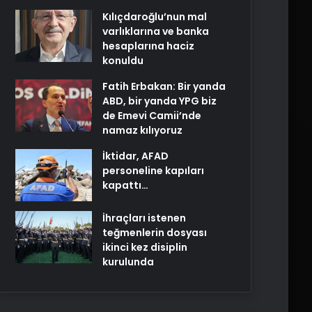
Kılıçdaroğlu’nun mal
varlıklarına ve banka
hesaplarına haciz
konuldu
Fatih Erbakan: Bir yanda
ABD, bir yanda YPG biz
de Emevi Camii’nde
namaz kılıyoruz
İktidar, AFAD
personeline kapıları
kapattı…
İhraçları istenen
teğmenlerin dosyası
ikinci kez disiplin
kurulunda