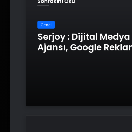
Sonrakini Oku
Genel
UETDS Nedir ? Uetds.
Akıllı Dijital Taşımacı
Yazılımı