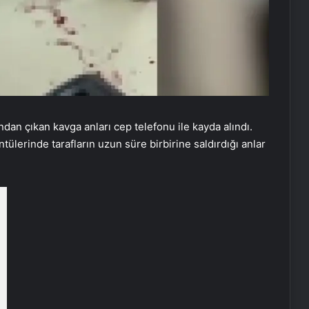
ndan çıkan kavga anları cep telefonu ile kayda alındı.
tülerinde tarafların uzun süre birbirine saldırdığı anlar
Doğal Güzelliğin Bilimi: Cilt, Saç ve
Kirpiklerde Etkili Sonuçlar