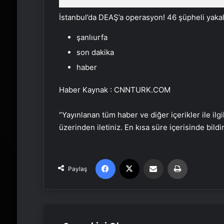
İstanbul’da DEAŞ’a operasyon! 46 şüpheli yaka
şanlıurfa
son dakika
haber
Haber Kaynak : CNNTURK.COM
“Yayınlanan tüm haber ve diğer içerikler ile ilgil
üzerinden iletiniz. En kısa süre içerisinde bildi
Facebook
X
Email'den paylaş
Yaz
Paylaş