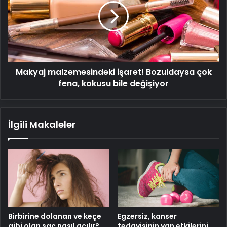
Bozuldaysa
çok
fena,
kokusu
bile
değişiyor
Makyaj malzemesindeki işaret! Bozuldaysa çok
fena, kokusu bile değişiyor
İlgili Makaleler
Birbirine dolanan ve keçe
Egzersiz, kanser
gibi olan saç nasıl açılır?
tedavisinin yan etkilerini