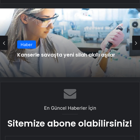
Haber
Kanserle savaşta yeni silah akıllı aşılar
En Güncel Haberler İçin
Sitemize abone olabilirsiniz!
E-