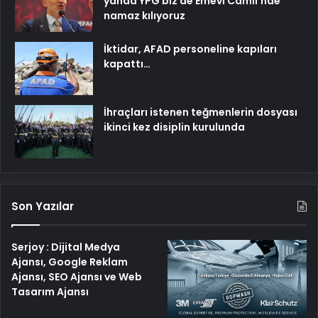
yanda YPG biz de Emevi Camii’nde
namaz kılıyoruz
İktidar, AFAD personeline kapıları
kapattı…
İhraçları istenen teğmenlerin dosyası
ikinci kez disiplin kurulunda
Son Yazılar
Serjoy : Dijital Medya
Ajansı, Google Reklam
Ajansı, SEO Ajansı ve Web
Tasarım Ajansı