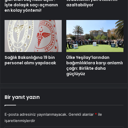
İşte dolaşık saçı açmanın
azaltabiliyor
en kolay yöntemi!
Sağlık Bakanlığına 19 bin
Ülke Yeşilay’larından
personel alımı yapılacak
bağımlılıklara karşı anlamlı
çağrı: Birlikte daha
güçlüyüz
Bir yanıt yazın
E-posta adresiniz yayınlanmayacak.
Gerekli alanlar
*
ile
işaretlenmişlerdir