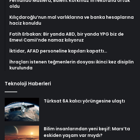
Fernando Muslera, Bülent Korkmaz’ın rekoruna ortak
oldu
Kılıçdaroğlu’nun mal varlıklarına ve banka hesaplarına
haciz konuldu
Fatih Erbakan: Bir yanda ABD, bir yanda YPG biz de
Emevi Camii’nde namaz kılıyoruz
İktidar, AFAD personeline kapıları kapattı…
İhraçları istenen teğmenlerin dosyası ikinci kez disiplin
kurulunda
Teknoloji Haberleri
Türksat 6A kalıcı yörüngesine ulaştı
Bilim insanlarından yeni keşif: Mars’ta
eskiden yaşam var mıydı?