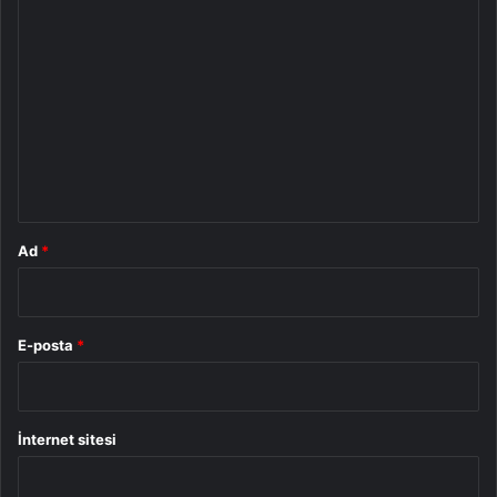
Y
o
r
u
m
*
Ad
*
E-posta
*
İnternet sitesi