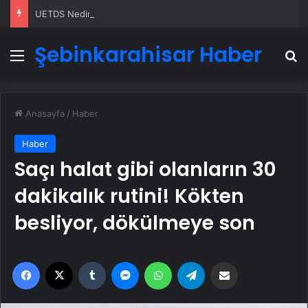
UETDS Nedir ? Uetds.com İle Akıllı Dijital Taşımacılık Yazılımı
Şebinkarahisar Haber
Menü
A
Anasayfa
/
Haber
Haber
Saçı halat gibi olanların 30
dakikalık rutini! Kökten
besliyor, dökülmeye son
Facebook
X
Tumblr
Messenger
WhatsApp
Telegram
Email'den paylaş