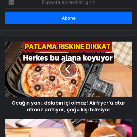
posta
adresinizi
girin
Ocağın
yanı,
dolabın
içi
olmaz!
Airfryer'a
atar
atmaz
patlıyor,
Ocağın yanı, dolabın içi olmaz! Airfryer'a atar
çoğu
kişi
atmaz patlıyor, çoğu kişi bilmiyor
bilmiyor
Makyaj
malzemesindeki
işaret!