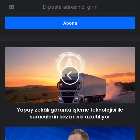
E-
posta
adresinizi
girin
Yapay
zekâlı
görüntü
işleme
teknolojisi
ile
sürücülerin
kaza
riski
Yapay zekâlı görüntü işleme teknolojisi ile
azaltılıyor
sürücülerin kaza riski azaltılıyor
"Yapay
zeka