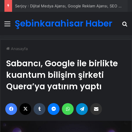
Serjoy : Dijital Medya Ajansı, Google Reklam Ajansı, SEO Ajansı ve Web Tasarım Ajansı
Şebinkarahisar Haber
Menü
A
Anasayfa
Sabancı, Google ile birlikte
kuantum bilişim şirketi
Quera’ya yatırım yaptı
Facebook
X
Tumblr
Messenger
WhatsApp
Telegram
Email'den paylaş