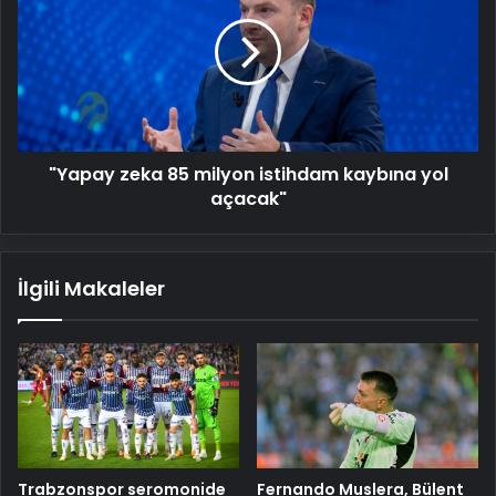
85
milyon
istihdam
kaybına
yol
açacak"
"Yapay zeka 85 milyon istihdam kaybına yol
açacak"
İlgili Makaleler
Trabzonspor seromonide
Fernando Muslera, Bülent