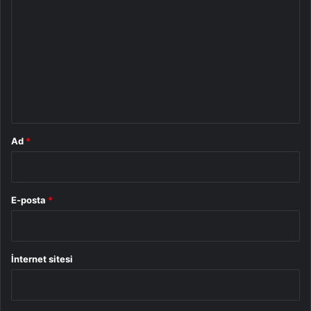
o
r
u
m
*
Ad
*
E-posta
*
İnternet sitesi