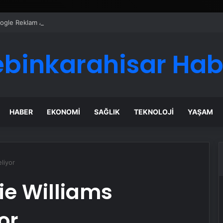
Google Reklam Ajansı, SEO Ajansı ve Web Tasarım Ajansı
ebinkarahisar Hab
HABER
EKONOMI
SAĞLIK
TEKNOLOJI
YAŞAM
liyor
ie Williams
or