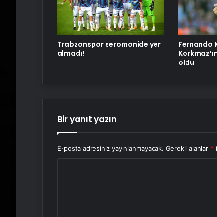
Trabzonspor seromonide yer
Fernando M
almadı!
Korkmaz’ın
oldu
Bir yanıt yazın
E-posta adresiniz yayınlanmayacak.
Gerekli alanlar
*
i
Y
o
r
u