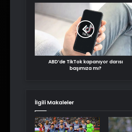
ABD’de
TikTok
kapanıyor
darısı
başımıza
mı?
ABD’de TikTok kapanıyor darısı
başımıza mı?
İlgili Makaleler