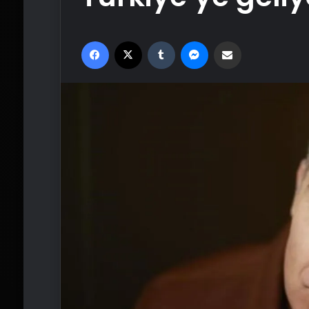
Facebook
X
Tumblr
Messenger
Email'den paylaş