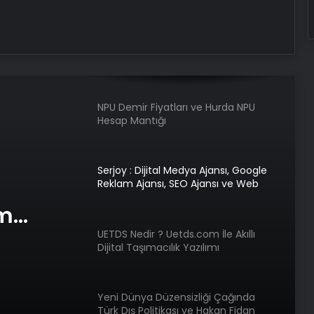
Kupa zaferinin oyuncusu Victor
Osimhen oldu
NPU Demir Fiyatları ve Hurda NPU
Hesap Mantığı
Serjoy : Dijital Medya Ajansı, Google
Reklam Ajansı, SEO Ajansı ve Web
Tasarım Ajansı
am
e Web
UETDS Nedir ? Uetds.com İle Akıllı
Dijital Taşımacılık Yazılımı
Yeni Dünya Düzensizliği Çağında
Türk Dış Politikası ve Hakan Fidan