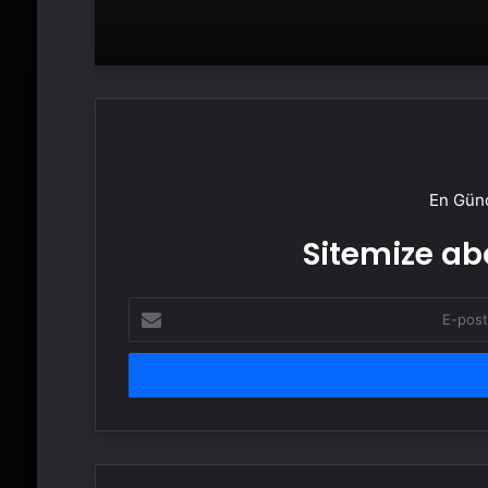
En Günc
Sitemize abo
E-
posta
adresinizi
girin