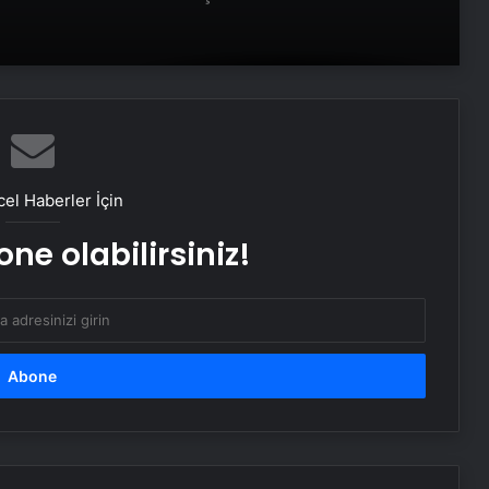
Faktörü
Savunma Sanayinde Güncel, Doğru
ve Teknik Haberler
Doğal Güzelliğin Bilimi: Cilt, Saç ve
Kirpiklerde Etkili Sonuçlar
el Haberler İçin
ne olabilirsiniz!
Datahost İle Güvenilir Sunucu
Hizmetleri
Cumhurbaşkanı Erdoğan,
Galatasaray’ı tebrik etti
Yunus Akgün, finale damgasını
vurdu