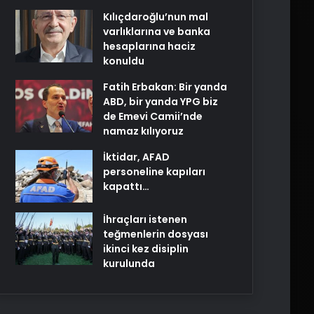
Kılıçdaroğlu’nun mal
varlıklarına ve banka
hesaplarına haciz
konuldu
Fatih Erbakan: Bir yanda
ABD, bir yanda YPG biz
de Emevi Camii’nde
namaz kılıyoruz
İktidar, AFAD
personeline kapıları
kapattı…
İhraçları istenen
teğmenlerin dosyası
ikinci kez disiplin
kurulunda