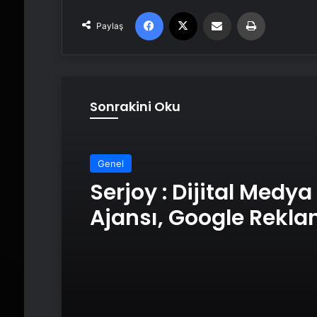
Facebook
X
Email'den paylaş
Yaz
Paylaş
Sonrakini Oku
Genel
Serjoy : Dijital Medya
Ajansı, Google Rekl
Ajansı, SEO Ajansı v
Tasarım Ajansı