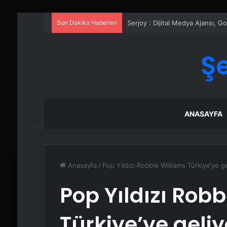
Son Dakika Haberleri
Serjoy : Dijital Medya Ajansı, 
Ş
ANASAYFA
Anasayfa
/
Pop Yıldızı Robbie Williams Türkiye’ye ge
Pop Yıldızı Robb
Türkiye’ye geliy