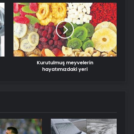
Kurutulmuş
meyvelerin
hayatımızdaki
Kupa zaferinin oyuncusu Victor
yeri
Osimhen oldu
NPU Demir Fiyatları ve Hurda NPU
Hesap Mantığı
Kurutulmuş meyvelerin
hayatımızdaki yeri
Serjoy : Dijital Medya Ajansı, Google
Reklam Ajansı, SEO Ajansı ve Web
Tasarım Ajansı
UETDS Nedir ? Uetds.com İle Akıllı
Dijital Taşımacılık Yazılımı
Yeni Dünya Düzensizliği Çağında