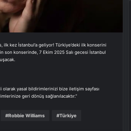
Doğal Güzelliğin Bilimi: Cilt, Saç ve
 ilk kez İstanbul’a geliyor! Türkiye’deki ilk konserini
Kirpiklerde Etkili Sonuçlar
in son konserinde, 7 Ekim 2025 Salı gecesi İstanbul
luşacak.
Datahost İle Güvenilir Sunucu
Hizmetleri
i olarak yasal bildirimlerinizi bize iletişim sayfası
rimlerinize geri dönüş sağlanılacaktır.”
Cumhurbaşkanı Erdoğan,
Galatasaray’ı tebrik etti
Robbie Williams
Türkiye
Yunus Akgün, finale damgasını
vurdu