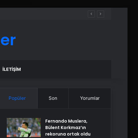
er
İLETIŞIM
Popüler
Son
Yorumlar
Fernando Muslera,
Bülent Korkmaz’ın
rekoruna ortak oldu