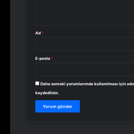
m
*
Ad
*
E-posta
*
Daha sonraki yorumlarımda kullanılması için adı
kaydedilsin.