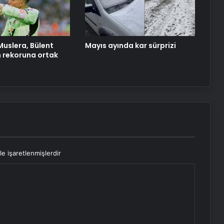
Türk Dış Politikası ve Hakan Fidan
Faktörü
Savunma Sanayinde Güncel, Doğru
uslera, Bülent
Mayıs ayında kar sürprizi
ve Teknik Haberler
 rekoruna ortak
le işaretlenmişlerdir