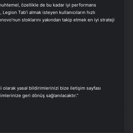
muhtemel, özellikle de bu kadar iyi performans
 Legion Tab’i almak isteyen kullanıcıların hızlı
enovo’nun stoklarını yakından takip etmek en iyi strateji
Doğal Güzelliğin Bilimi: Cilt, Saç ve
Kirpiklerde Etkili Sonuçlar
Datahost İle Güvenilir Sunucu
Hizmetleri
Cumhurbaşkanı Erdoğan,
Galatasaray’ı tebrik etti
i olarak yasal bildirimlerinizi bize iletişim sayfası
rimlerinize geri dönüş sağlanılacaktır.”
Yunus Akgün, finale damgasını
vurdu
Kupa zaferinin oyuncusu Victor