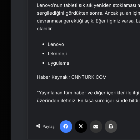
Lenovo’nun tableti sık sık yeniden stoklaması 
sergilediğini gördükten sonra. Ancak şu an için,
davranması gerektiği açık. Eğer ilginiz varsa, L
olabilir.
Lenovo
teknoloji
uygulama
Haber Kaynak : CNNTURK.COM
“Yayınlanan tüm haber ve diğer içerikler ile ilgil
üzerinden iletiniz. En kısa süre içerisinde bildi
Facebook
X
Email'den paylaş
Yaz
Paylaş