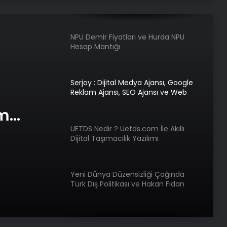
Osimhen oldu
NPU Demir Fiyatları ve Hurda NPU
Hesap Mantığı
Serjoy : Dijital Medya Ajansı, Google
Reklam Ajansı, SEO Ajansı ve Web
Tasarım Ajansı
am
e Web
UETDS Nedir ? Uetds.com İle Akıllı
Dijital Taşımacılık Yazılımı
Yeni Dünya Düzensizliği Çağında
Türk Dış Politikası ve Hakan Fidan
Faktörü
Savunma Sanayinde Güncel, Doğru