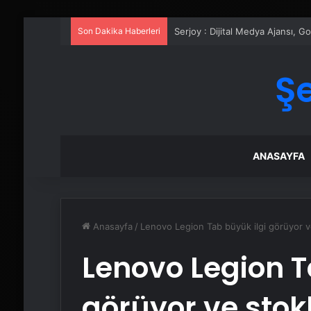
Son Dakika Haberleri
Serjoy : Dijital Medya Ajansı, 
Ş
ANASAYFA
Anasayfa
/
Lenovo Legion Tab büyük ilgi görüyor ve
Lenovo Legion T
görüyor ve stokl