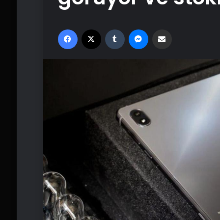
Facebook
X
Tumblr
Messenger
Email'den paylaş