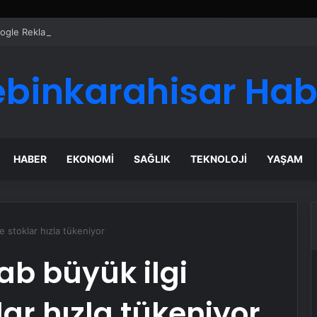
Google Reklam Ajansı, SEO Ajansı ve Web Tasarım Ajansı
ebinkarahisar Hab
HABER
EKONOMI
SAĞLIK
TEKNOLOJI
YAŞAM
 stoklar hızla tükeniyor
ab büyük ilgi
ar hızla tükeniyor