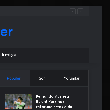
er
İLETIŞIM
Popüler
Son
Yorumlar
Fernando Muslera,
Bülent Korkmaz’ın
rekoruna ortak oldu