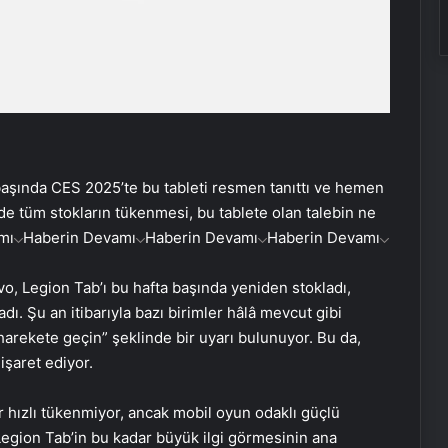
başında CES 2025’te bu tableti resmen tanıttı ve hemen
nde tüm stokların tükenmesi, bu tablete olan talebin ne
mı
Haberin Devamı
Haberin Devamı
Haberin Devamı
o, Legion Tab’ı bu hafta başında yeniden stokladı,
ı. Şu an itibarıyla bazı birimler hâlâ mevcut gibi
rekete geçin” şeklinde bir uyarı bulunuyor. Bu da,
işaret ediyor.
r hızlı tükenmiyor, ancak mobil oyun odaklı güçlü
Legion Tab’in bu kadar büyük ilgi görmesinin ana