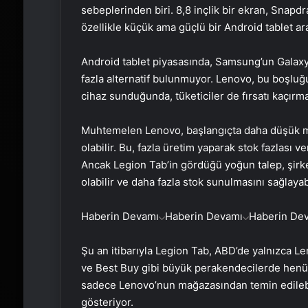
sebeplerinden biri. 8,8 inçlik bir ekran, Snap
özellikle küçük ama güçlü bir Android tablet ar
Android tablet piyasasında, Samsung’un Galaxy 
fazla alternatif bulunmuyor. Lenovo, bu boşluğ
cihaz sunduğunda, tüketiciler de fırsatı kaçırm
Muhtemelen Lenovo, başlangıçta daha düşük mik
olabilir. Bu, fazla üretim yaparak stok fazlası ve
Ancak Legion Tab’in gördüğü yoğun talep, şirk
olabilir ve daha fazla stok sunulmasını sağlayabi
Haberin Devamı
Haberin Devamı
Haberin De
Şu an itibarıyla Legion Tab, ABD’de yalnızca 
ve Best Buy gibi büyük perakendecilerde henüz
sadece Lenovo’nun mağazasından temin edilebil
gösteriyor.