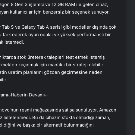
dragon 8 Gen 3 işlemci ve 12 GB RAM ile gelen cihaz,
ayan kullanıcılar için benzersiz bir seçenek sunuyor.
Tab S ve Galaxy Tab A serisi gibi modeller dışında çok
u fark ederek oyun odaklı ve yüksek performanslı bir
ak istemedi.
tarda stok üreterek talepleri test etmek istemiş
rmekten kaçınmak için mantıklı bir strateji olabilir.
etin üretim planlarını gözden geçirmesine neden
lir.
vamı
Haberin Devamı
Lenovo’nun resmi mağazasında satışa sunuluyor. Amazon
 listelenmedi. Bu da cihazın stokta olmadığı zaman,
diğini ve başka bir alternatif bulunmadığını