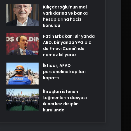
Kılıçdaroğlu’nun mal
varlıklarına ve banka
hesaplarına haciz
konuldu
Fatih Erbakan: Bir yanda
ABD, bir yanda YPG biz
de Emevi Camii’nde
namaz kılıyoruz
İktidar, AFAD
personeline kapıları
kapattı…
İhraçları istenen
teğmenlerin dosyası
ikinci kez disiplin
kurulunda