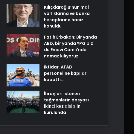
Kılıçdaroğlu’nun mal
varlıklarına ve banka
hesaplarına haciz
konuldu
Fatih Erbakan: Bir yanda
ABD, bir yanda YPG biz
de Emevi Camii’nde
namaz kılıyoruz
İktidar, AFAD
personeline kapıları
kapattı…
İhraçları istenen
teğmenlerin dosyası
ikinci kez disiplin
kurulunda