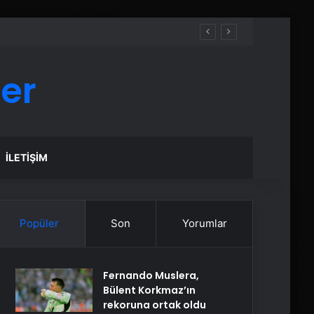
er
İLETIŞIM
Popüler
Son
Yorumlar
Fernando Muslera,
Bülent Korkmaz’ın
rekoruna ortak oldu