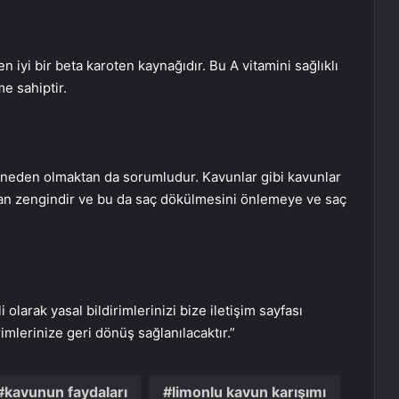
n iyi bir beta karoten kaynağıdır. Bu A vitamini sağlıklı
e sahiptir.
Dopamin seviyesini artırmaya
yarayan en etkili 6 yöntem
Felsefeci ve Simgebilimci Göktuğ
e neden olmaktan da sorumludur. Kavunlar gibi kavunlar
Halis, Eden Bahçesi-Cennet
ından zengindir ve bu da saç dökülmesini önlemeye ve saç
söylencesini değerlendiriyor
Kişisel bakımda ihmal edilmemesi
gereken 7 bölge
i olarak yasal bildirimlerinizi bize iletişim sayfası
rimlerinize geri dönüş sağlanılacaktır.”
Enerjinizi aşağı çekiyorsa dikkat!
Toksik ilişki nedir? Toksik ilişki nasıl
anlaşılır, düzelir mi?
kavunun faydaları
limonlu kavun karışımı