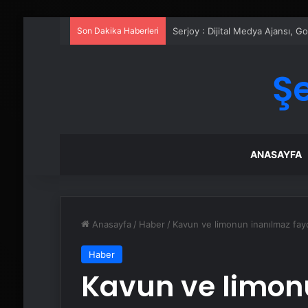
Son Dakika Haberleri
Serjoy : Dijital Medya Ajansı, 
Ş
ANASAYFA
Anasayfa
/
Haber
/
Kavun ve limonun inanılmaz fayda
Haber
Kavun ve limon