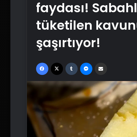
faydası! Sabahl
tüketilen kavun
şaşırtıyor!
Facebook
X
Tumblr
Messenger
Email'den paylaş