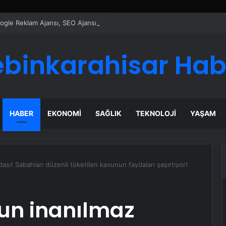
Google Reklam Ajansı, SEO Ajansı ve Web Tasarım Ajansı
ebinkarahisar Hab
HABER
EKONOMI
SAĞLIK
TEKNOLOJI
YAŞAM
sı! Sabahları düzenli tüketilen kavunun faydaları şaşırtıyor!
un inanılmaz