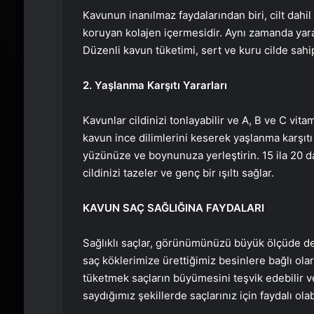
Kavunun inanılmaz faydalarından biri, cilt dah
koruyan kolajen içermesidir. Aynı zamanda yara i
Düzenli kavun tüketimi, sert ve kuru cilde sahip 
2. Yaşlanma Karşıtı Yararları
Kavunlar cildinizi tonlayabilir ve A, B ve C vit
kavun ince dilimlerini keserek yaşlanma karşıtı 
yüzünüze ve boynunuza yerleştirin. 15 ila 20 d
cildinizi tazeler ve genç bir ışıltı sağlar.
KAVUN SAÇ SAĞLIĞINA FAYDALARI
Sağlıklı saçlar, görünümünüzü büyük ölçüde deği
saç köklerimize ürettiğimiz besinlere bağlı ol
tüketmek saçların büyümesini teşvik edebilir ve
saydığımız şekillerde saçlarınız için faydalı olabi