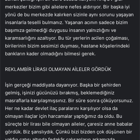
merkezler bizim gibi ailelere nefes aldırıyor. Bir başka iyi
yönü de bu merkezde kalırken sizinle aynı sorunu yaşayan
insanlarla teselli bulmanız. Yaşanan acının sadece bizim
başımıza gelmediği duygusu insanın yalnızlığını ve
karamsarlığını azaltıyor. Bu tür yerlerin acilen çoğalması,
birilerinin bizim sesimizi duyması, hastane köşelerindeki
bankların kader olmadığını bilmesi gerek.
REKLAM
BİR LİRASI OLMAYAN AİLELER GÖRDÜK
İşin gerçeği maddiyata dayanıyor. Başka bir şehirden
gelmiş, işinizi gücünüzü bırakmış, beklemediğiniz
masraflarla karşılaşmışsınız. Bir süre sonra çöküyorsunuz.
Her ne kadar devlet ilaç paralarını karşılıyor olsa da
olmayan ilaçlar için harcamalar yaptığımız da oldu. Bu
süreçte bir lirası bile olmayan aileler, çaresiz anne babalar
gördük. Biz şanslıydık. Çünkü bizi bizden çok düşünen bir
vakfın çatısı altında fedakâr çalışanların arkamızda