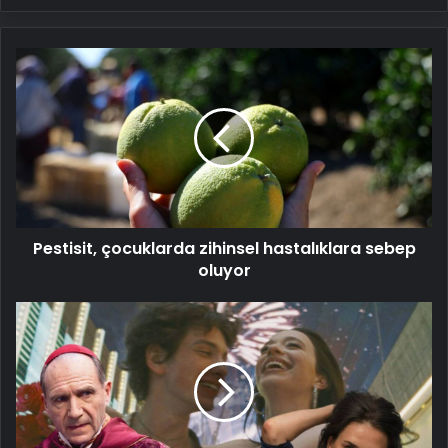
Pestisit,
çocuklarda
zihinsel
hastalıklara
sebep
oluyor
Pestisit, çocuklarda zihinsel hastalıklara sebep
oluyor
97.
Oscar
adayları
açıklandı