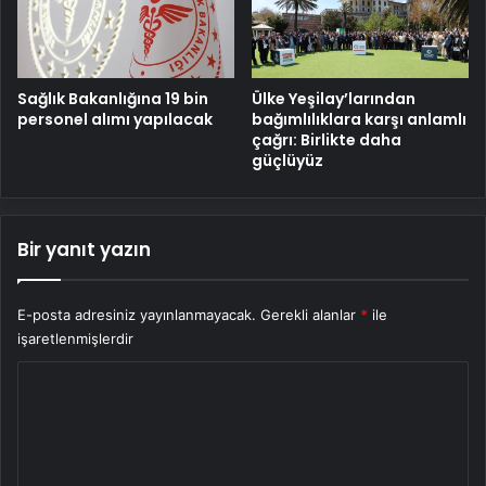
Sağlık Bakanlığına 19 bin
Ülke Yeşilay’larından
personel alımı yapılacak
bağımlılıklara karşı anlamlı
çağrı: Birlikte daha
güçlüyüz
Bir yanıt yazın
E-posta adresiniz yayınlanmayacak.
Gerekli alanlar
*
ile
işaretlenmişlerdir
Y
o
r
u