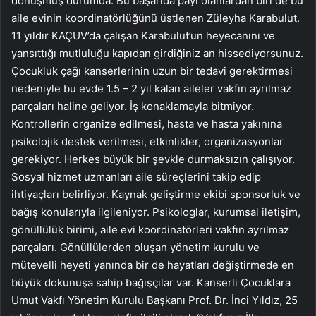
dönüşmüş durumda. Bu başarıda payı olanlardan biri de bu
aile evinin koordinatörlüğünü üstlenen Züleyha Karabulut.
11 yıldır KAÇUV’da çalışan Karabulut’un heyecanını ve
yansıttığı mutluluğu kapıdan girdiğiniz an hissediyorsunuz.
Çocukluk çağı kanserlerinin uzun bir tedavi gerektirmesi
nedeniyle bu evde 1.5 – 2 yıl kalan aileler vakfın ayrılmaz
parçaları haline geliyor. İş konaklamayla bitmiyor.
Kontrollerin organize edilmesi, hasta ve hasta yakınına
psikolojik destek verilmesi, etkinlikler, organizasyonlar
gerekiyor. Herkes büyük bir şevkle durmaksızın çalışıyor.
Sosyal hizmet uzmanları aile süreçlerini takip edip
ihtiyaçları belirliyor. Kaynak geliştirme ekibi sponsorluk ve
bağış konularıyla ilgileniyor. Psikologlar, kurumsal iletişim,
gönüllülük birimi, aile evi koordinatörleri vakfın ayrılmaz
parçaları. Gönüllülerden oluşan yönetim kurulu ve
mütevelli heyeti yanında bir de hayatları değiştirmede en
büyük dokunuşa sahip bağışçılar var. Kanserli Çocuklara
Umut Vakfı Yönetim Kurulu Başkanı Prof. Dr. İnci Yıldız, 25