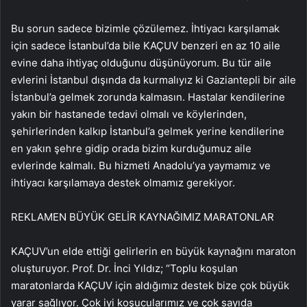
Bu sorun sadece bizimle çözülemez. İhtiyacı karşılamak
için sadece İstanbul’da bile KAÇUV benzeri en az 10 aile
evine daha ihtiyaç olduğunu düşünüyorum. Bu tür aile
evlerini İstanbul dışında da kurmalıyız ki Gaziantepli bir aile
İstanbul’a gelmek zorunda kalmasın. Hastalar kendilerine
yakın bir hastanede tedavi olmalı ve köylerinden,
şehirlerinden kalkıp İstanbul’a gelmek yerine kendilerine
en yakın şehre gidip orada bizim kurduğumuz aile
evlerinde kalmalı. Bu hizmeti Anadolu’ya yaymamız ve
ihtiyacı karşılamaya destek olmamız gerekiyor.
REKLAM
EN BÜYÜK GELİR KAYNAĞIMIZ MARATONLAR
KAÇUV’un elde ettiği gelirlerin en büyük kaynağını maraton
oluşturuyor. Prof. Dr. İnci Yıldız; “Toplu koşulan
maratonlarda KAÇUV için aldığımız destek bize çok büyük
yarar sağlıyor. Çok iyi koşucularımız ve çok sayıda