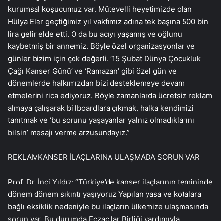
kurumsal koşucumuz var. Mütevelli heyetimizde olan
Hülya Eler geçtiğimiz yıl vakfımız adına tek başına 500 bin
lira gelir elde etti. O da bu acıyı yaşamış ve oğlunu
kaybetmiş bir annemiz. Böyle özel organizasyonlar ve
günler bizim için çok değerli. ‘15 Şubat Dünya Çocukluk
Çağı Kanser Günü’ ve ‘Ramazan’ gibi özel gün ve
dönemlerde halkımızdan bizi desteklemeye devam
etmelerini rica ediyoruz. Böyle zamanlarda ücretsiz reklam
almaya çalışarak billboardlara çıkmak, halka kendimizi
tanıtmak ve ‘bu sorunu yaşayanlar yalnız olmadıklarını
bilsin’ mesajı verme arzusundayız.”
REKLAM
KANSER İLAÇLARINA ULAŞMADA SORUN VAR
Prof. Dr. İnci Yıldız: “Türkiye’de kanser ilaçlarının temininde
dönem dönem sıkıntı yaşıyoruz Yapılan yasa ve kotalara
bağlı eksiklik nedeniyle bu ilaçların ülkemize ulaşmasında
sorun var. Bu durumda Eczacılar Birliği yardımıyla