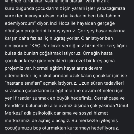
yıl önce kurdukları vakıfla ilgili olarak “Vakfımız İlk
kurulduğunda çocuklarımız için yararlı işler yapacağımıza
yürekten inanıyor olsam da bu kadarını ben bile tahmin
edemiyordum” diyor. İnci Hoca ile hayalden gerçeğe
dönüşen projelerini konuşuyoruz. Çok şey başarmalarına
karşın daha fazlası için uğraşıyorlar. O anlatıyor ben
dinliyorum: “KAÇUV olarak verdiğimiz hizmetler karşılığını
bulsa da bunları çoğaltmak istiyoruz. Örneğin hasta
çocuklar kreşe gidemedikleri için özel bir kreş açma
projemiz var. Normal eğitim hayatlarına devam
edemedikleri için okullarından uzak kalan çocuklar için ise
“hastane sınıfları” açmak istiyoruz. Uzun süren tedavileri
sırasında çocuklarımıza eğitimlerine devam etmeleri için
yeni fırsatlar sunmak en büyük hedefimiz. Cerrahpaşa ve
Pendik’te bulunan iki aile evimiz dışında çok yakında ‘Umut
Merkezi’ adlı psikolojik danışma ve sosyal hizmet
merkezimizi de açmış olacağız. Bu merkezle iyileşmiş
çocuğumuzu boş oturmaktan kurtarmayı hedefliyoruz.