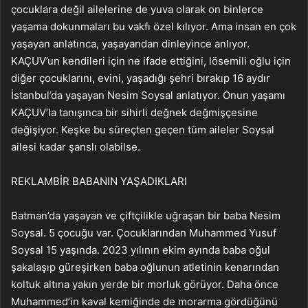
çocuklara değil ailelerine de yuva olarak on binlerce
yaşama dokunmaları bu vakfı özel kılıyor. Ama insan en çok
yaşayan anlatınca, yaşayandan dinleyince anlıyor.
KAÇUV’un kendileri için ne ifade ettiğini, lösemili oğlu için
diğer çocuklarını, evini, yaşadığı şehri bırakıp 16 aydır
İstanbul’da yaşayan Nesim Soysal anlatıyor. Onun yaşamı
KAÇUV’la tanışınca bir sihirli değnek değmişçesine
değişiyor. Keşke bu süreçten geçen tüm aileler Soysal
ailesi kadar şanslı olabilse.
REKLAM
BİR BABANIN YAŞADIKLARI
Batman’da yaşayan ve çiftçilikle uğraşan bir baba Nesim
Soysal. 5 çocuğu var. Çocuklarından Muhammed Yusuf
Soysal 15 yaşında. 2023 yılının ekim ayında baba oğul
şakalaşıp güreşirken baba oğlunun atletinin kenarından
koltuk altına yakın yerde bir morluk görüyor. Daha önce
Muhammed’in kaval kemiğinde de morarma gördüğünü