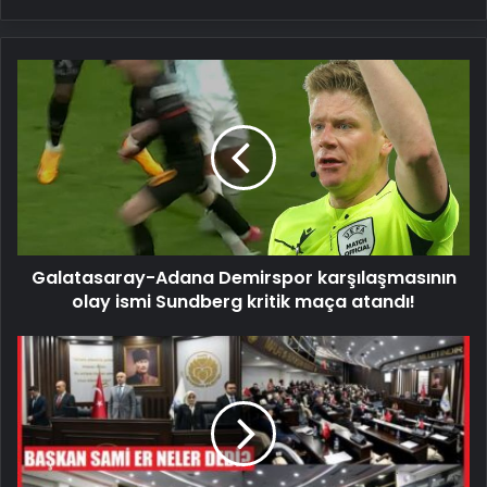
Galatasaray-
Adana
Demirspor
karşılaşmasının
olay
ismi
Sundberg
kritik
maça
Galatasaray-Adana Demirspor karşılaşmasının
atandı!
olay ismi Sundberg kritik maça atandı!
Sevgililer
Günü
:
Kadınlar
Nelerden
Hoşlanır?
Sevgiler