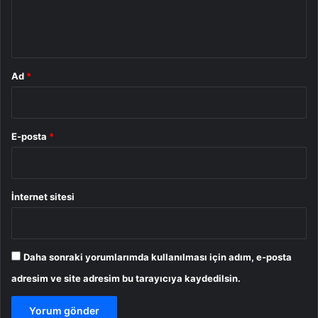
m
*
Ad
*
E-posta
*
İnternet sitesi
Daha sonraki yorumlarımda kullanılması için adım, e-posta
adresim ve site adresim bu tarayıcıya kaydedilsin.