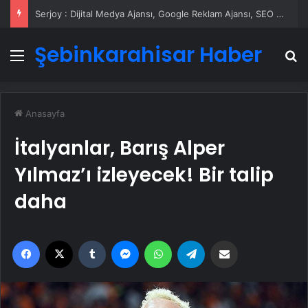
Serjoy : Dijital Medya Ajansı, Google Reklam Ajansı, SEO Ajansı ve Web Tasarım Ajansı
Şebinkarahisar Haber
Menü
A
Anasayfa
İtalyanlar, Barış Alper
Yılmaz’ı izleyecek! Bir talip
daha
Facebook
X
Tumblr
Messenger
WhatsApp
Telegram
Email'den paylaş