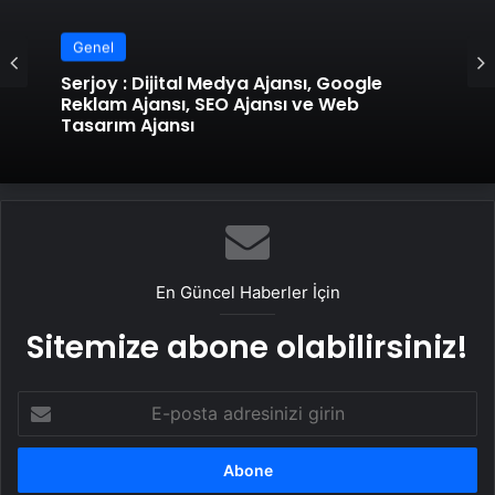
Genel
Genel
Serjoy : Dijital Medya Ajansı, Google
Reklam Ajansı, SEO Ajansı ve Web
Tasarım Ajansı
UETDS Nedir ? Uetds.com İle Akıllı Dijital
Taşımacılık Yazılımı
En Güncel Haberler İçin
Sitemize abone olabilirsiniz!
E-
posta
adresinizi
girin