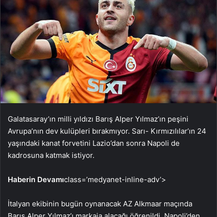
Galatasaray’ın milli yıldızı Barış Alper Yılmaz’ın peşini
Avrupa’nın dev kulüpleri bırakmıyor. Sarı- Kırmızılılar’ın 24
yaşındaki kanat forvetini Lazio’dan sonra Napoli de
kadrosuna katmak istiyor.
Haberin Devamı
class=’medyanet-inline-adv’>
İtalyan ekibinin bugün oynanacak AZ Alkmaar maçında
Barış Alper Yılmaz’ı markaja alacağı öğrenildi. Napoli’den