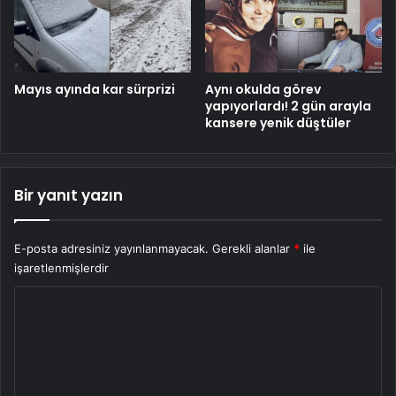
Mayıs ayında kar sürprizi
Aynı okulda görev
yapıyorlardı! 2 gün arayla
kansere yenik düştüler
Bir yanıt yazın
E-posta adresiniz yayınlanmayacak.
Gerekli alanlar
*
ile
işaretlenmişlerdir
Y
o
r
u