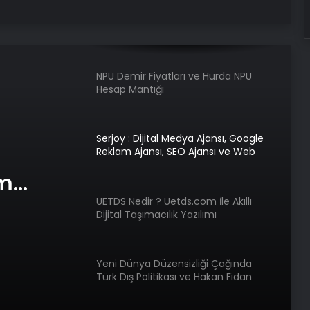
NPU Demir Fiyatları ve Hurda NPU
Hesap Mantığı
Serjoy : Dijital Medya Ajansı, Google
Reklam Ajansı, SEO Ajansı ve Web
Tasarım Ajansı
UETDS Nedir ? Uetds.com İle Akıllı
Dijital Taşımacılık Yazılımı
com İle
lık
Yeni Dünya Düzensizliği Çağında
Türk Dış Politikası ve Hakan Fidan
Faktörü
am
Savunma Sanayinde Güncel, Doğru
ve Teknik Haberler
e Web