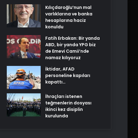
Kılıçdaroğlu’nun mal
varlıklarına ve banka
hesaplarına haciz
konuldu
Fatih Erbakan: Bir yanda
ABD, bir yanda YPG biz
de Emevi Camii’nde
namaz kılıyoruz
İktidar, AFAD
personeline kapıları
kapattı…
İhraçları istenen
teğmenlerin dosyası
ikinci kez disiplin
kurulunda