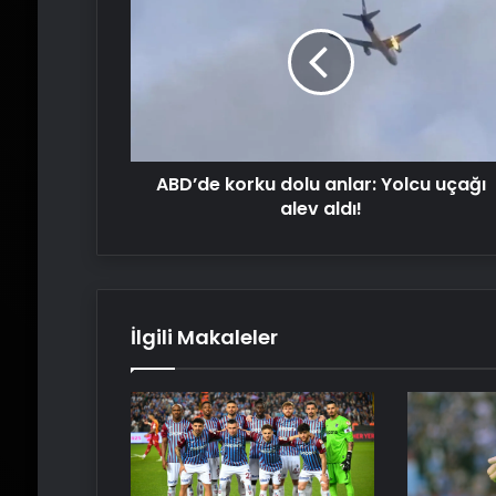
dolu
anlar:
Yolcu
uçağı
alev
aldı!
ABD’de korku dolu anlar: Yolcu uçağı
alev aldı!
İlgili Makaleler