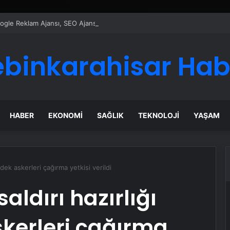
Google Reklam Ajansı, SEO Ajansı ve Web Tasarım Ajansı
ebinkarahisar Hab
HABER
EKONOMI
SAĞLIK
TEKNOLOJI
YAŞAM
edek askerleri çağırma yetkisi verildi
aldırı hazırlığı
skerleri çağırma