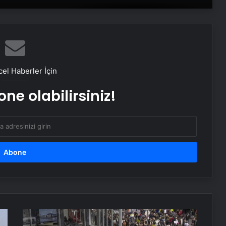
Doğal Güzelliğin Bilimi: Cilt, Saç ve
Kirpiklerde Etkili Sonuçlar
Datahost İle Güvenilir Sunucu
Hizmetleri
el Haberler İçin
ne olabilirsiniz!
Cumhurbaşkanı Erdoğan,
Galatasaray’ı tebrik etti
Yunus Akgün, finale damgasını
vurdu
Kupa zaferinin oyuncusu Victor
Osimhen oldu
Ünlü
milyarder