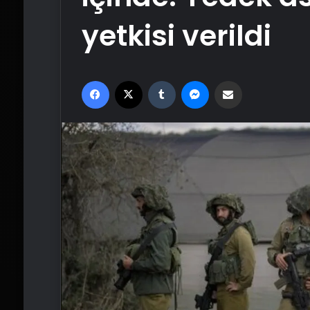
yetkisi verildi
Facebook
X
Tumblr
Messenger
Email'den paylaş