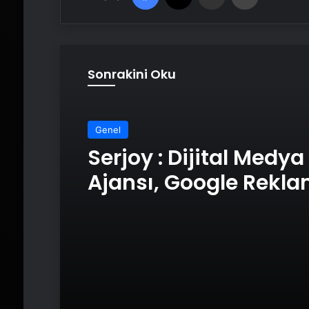
Sonrakini Oku
Genel
Genel
UETDS Nedir ? Uetds.
Akıllı Dijital Taşımacı
Yazılımı
Serjoy : Dijital Medya
Ajansı, Google Rekl
Ajansı, SEO Ajansı v