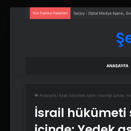
Son Dakika Haberleri
Serjoy : Dijital Medya Ajansı, 
Ş
ANASAYFA
Anasayfa
/
İsrail hükümeti saldırı hazırlığı içinde: Y
İsrail hükümeti s
içinde: Yedek a