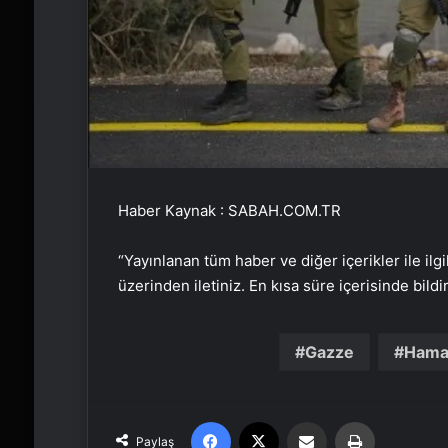
Haber Kaynak : SABAH.COM.TR
“Yayınlanan tüm haber ve diğer içerikler ile ilgil
üzerinden iletiniz. En kısa süre içerisinde bildi
Gazze
Hama
Facebook
X
Email'den paylaş
Yaz
Paylaş