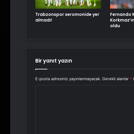
Trabzonspor seromonide yer
Fernando M
almadı!
Korkmaz’ın
oldu
Bir yanıt yazın
E-posta adresiniz yayınlanmayacak.
Gerekli alanlar
*
i
Y
o
r
u
m