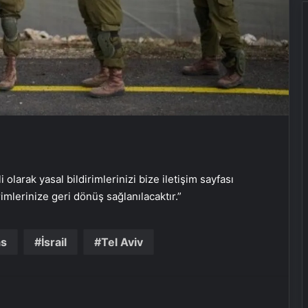
Doğal Güzelliğin Bilimi: Cilt, Saç ve
Kirpiklerde Etkili Sonuçlar
Datahost İle Güvenilir Sunucu
Hizmetleri
Cumhurbaşkanı Erdoğan,
Galatasaray’ı tebrik etti
i olarak yasal bildirimlerinizi bize iletişim sayfası
rimlerinize geri dönüş sağlanılacaktır.”
Yunus Akgün, finale damgasını
vurdu
s
İsrail
Tel Aviv
Kupa zaferinin oyuncusu Victor
Osimhen oldu