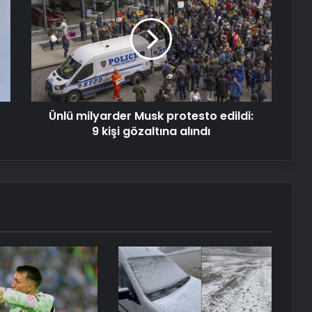
Musk
NPU Demir Fiyatları ve Hurda NPU
protesto
Hesap Mantığı
edildi:
9
kişi
Serjoy : Dijital Medya Ajansı, Google
gözaltına
Reklam Ajansı, SEO Ajansı ve Web
alındı
Tasarım Ajansı
Ünlü milyarder Musk protesto edildi:
9 kişi gözaltına alındı
UETDS Nedir ? Uetds.com İle Akıllı
Dijital Taşımacılık Yazılımı
Yeni Dünya Düzensizliği Çağında
Türk Dış Politikası ve Hakan Fidan
Faktörü
Savunma Sanayinde Güncel, Doğru
ve Teknik Haberler