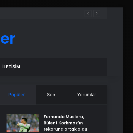
er
İLETIŞIM
Popüler
Son
Yorumlar
Fernando Muslera,
Bülent Korkmaz’ın
rekoruna ortak oldu