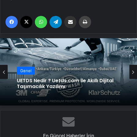
Facebook
X
WhatsApp
Telegram
Email'den paylaş
Yaz
Genel
UETDS Nedir ? Uetds.com İle Akıllı Dijital
Taşımacılık Yazılımı
En Güncel Haberler İçin