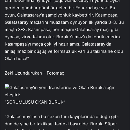
bitti havasında oynuyor çoğu Galatasaraylı oyuncu. Oysa
geriden gümbür gümbür gelen bir Fenerbahçe var! Bu
oyun, Galatasaray’a şampiyonluk kaybettirir. Kasımpaşa,
Galatasaray maçlarını muazzam oynuyor. İlk yarıda 3-3. Bu
maçta 3-3. Kasımpaşa, her maçını Galatasaray maçı gibi
oynasa, zirve takımı olur. Burak Yılmaz’ı da tebrik ederim.
Kasımpaşa’yı maça çok iyi hazırlamış. Galatasaray’da
anlaşılmaz bir düşüş ve formsuzluk var! Bu takıma ne oldu
Okan hoca!”
Zeki Uzundurukan – Fotomaç
“SORUMLUSU OKAN BURUK”
“Galatasaray’ınsa bu sezon tüm kayıplarında olduğu gibi
dün de yine bir taktiksel fantezi başrolde. Buruk, Süper