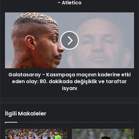
- Atletico
Galatasaray
-
Kasımpaşa
maçının
kaderine
etki
eden
olay:
80.
Galatasaray - Kasımpaşa maçının kaderine etki
dakikada
değişiklik
eden olay: 80. dakikada değişiklik ve taraftar
ve
isyanı
taraftar
isyanı
İlgili Makaleler