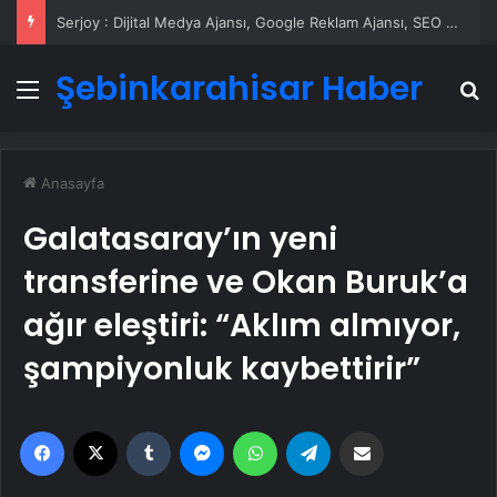
UETDS Nedir ? Uetds.com İle Akıllı Dijital Taşımacılık Yazılımı
Şebinkarahisar Haber
Menü
A
Anasayfa
Galatasaray’ın yeni
transferine ve Okan Buruk’a
ağır eleştiri: “Aklım almıyor,
şampiyonluk kaybettirir”
Facebook
X
Tumblr
Messenger
WhatsApp
Telegram
Email'den paylaş