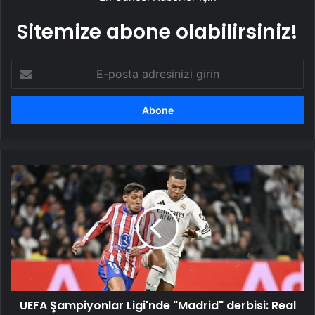
Sitemize abone olabilirsiniz!
E-
posta
adresinizi
girin
UEFA
Şampiyonlar
Ligi'nde
"Madrid"
derbisi:
Real
-
Atletico
UEFA Şampiyonlar Ligi'nde "Madrid" derbisi: Real