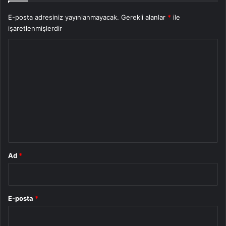
E-posta adresiniz yayınlanmayacak.
Gerekli alanlar
*
ile
işaretlenmişlerdir
Y
o
r
u
m
*
Ad
*
E-posta
*