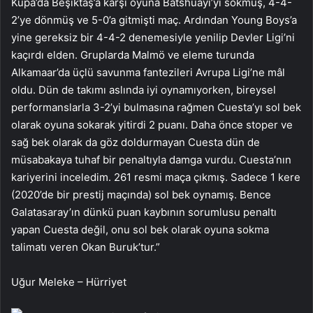
Kupa’da Beşiktaş’a karşı oyuna Batshuayi’yi sokmuş, 4-4-
2’ye dönmüş ve 5-0’a gitmişti maç. Ardından Young Boys’a
yine gereksiz bir 4-4-2 denemesiyle yenilip Devler Ligi’ni
kaçırdı elden. Gruplarda Malmö ve eleme turunda
Alkamaar’da üçlü savunma fantezileri Avrupa Ligi’ne mâl
oldu. Dün de takımı aslında iyi oynamıyorken, bireysel
performanslarla 3-2’yi bulmasına rağmen Cuesta’yı sol bek
olarak oyuna sokarak yitirdi 2 puanı. Daha önce stoper ve
sağ bek olarak da göz doldurmayan Cuesta dün de
müsabakaya tuhaf bir penaltıyla damga vurdu. Cuesta’nın
kariyerini inceledim. 261 resmi maça çıkmış. Sadece 1 kere
(2020’de bir prestij maçında) sol bek oynamış. Bence
Galatasaray’ın dünkü puan kaybının sorumlusu penaltı
yapan Cuesta değil, onu sol bek olarak oyuna sokma
talimatı veren Okan Buruk’tur.”
Uğur Meleke – Hürriyet