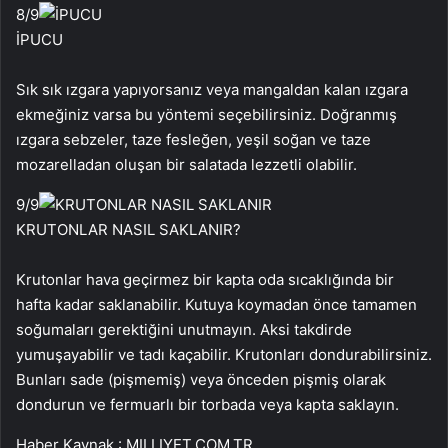
8
/9
İPUCU
Sık sık ızgara yapıyorsanız veya mangaldan kalan ızgara
ekmeğiniz varsa bu yöntemi seçebilirsiniz. Doğranmış
ızgara sebzeler, taze fesleğen, yeşil soğan ve taze
mozarelladan oluşan bir salatada lezzetli olabilir.
9
/9
KRUTONLAR NASIL SAKLANIR?
Krutonlar hava geçirmez bir kapta oda sıcaklığında bir
hafta kadar saklanabilir. Kutuya koymadan önce tamamen
soğumaları gerektiğini unutmayın. Aksi takdirde
yumuşayabilir ve tadı kaçabilir. Krutonları dondurabilirsiniz.
Bunları sade (pişmemiş) veya önceden pişmiş olarak
dondurun ve fermuarlı bir torbada veya kapta saklayın.
Haber Kaynak : MILLIYET.COM.TR