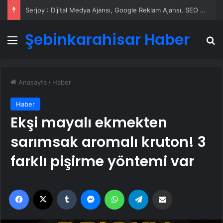
Serjoy : Dijital Medya Ajansı, Google Reklam Ajansı, SEO Ajansı ve Web Tasarım Ajansı
Şebinkarahisar Haber
Menü
A
Anasayfa
/
Haber
Haber
Ekşi mayalı ekmekten
sarımsak aromalı kruton! 3
farklı pişirme yöntemi var
Facebook
X
Tumblr
Messenger
WhatsApp
Telegram
Email'den paylaş