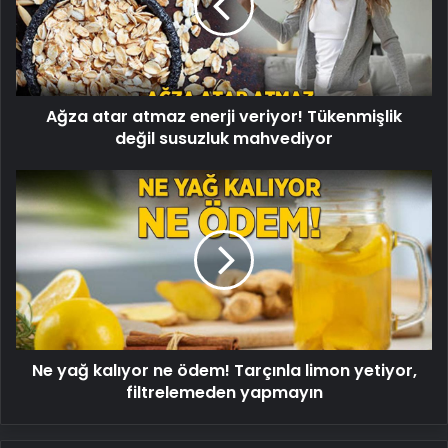
veriyor!
Tükenmişlik
değil
susuzluk
mahvediyor
Ağza atar atmaz enerji veriyor! Tükenmişlik
değil susuzluk mahvediyor
Ne
yağ
kalıyor
ne
ödem!
Tarçınla
limon
yetiyor,
filtrelemeden
Ne yağ kalıyor ne ödem! Tarçınla limon yetiyor,
yapmayın
filtrelemeden yapmayın