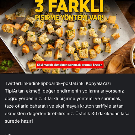
Twitter
Linkedin
Flipboard
E-posta
Linki Kopyala
Yazı
Tipi
Artan ekmeği değerlendirmenin yollarını arıyorsanız
doğru yerdesiniz. 3 farklı pişirme yöntemi ve sarımsak,
taze otlarla baharatlı ve ekşi mayalı kruton tarifiyle artan
ekmekleri değerlendirebilirsiniz. Üstelik 30 dakikadan kısa
sürede hazır!