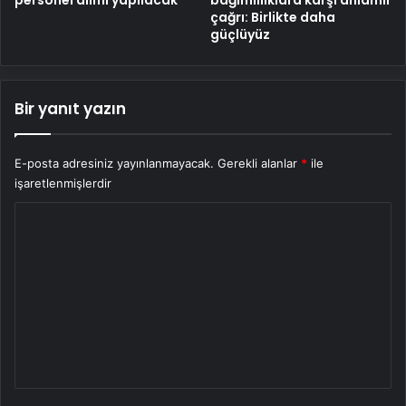
çağrı: Birlikte daha
güçlüyüz
Bir yanıt yazın
E-posta adresiniz yayınlanmayacak.
Gerekli alanlar
*
ile
işaretlenmişlerdir
Y
o
r
u
m
*