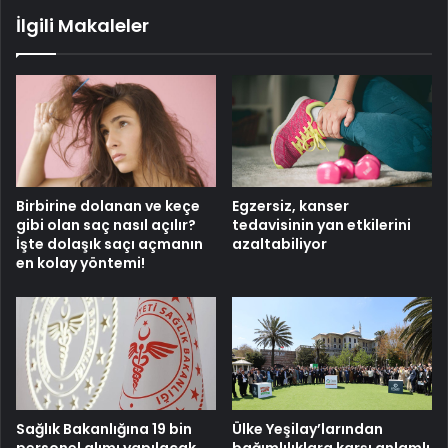
İlgili Makaleler
Birbirine dolanan ve keçe
Egzersiz, kanser
gibi olan saç nasıl açılır?
tedavisinin yan etkilerini
İşte dolaşık saçı açmanın
azaltabiliyor
en kolay yöntemi!
Sağlık Bakanlığına 19 bin
Ülke Yeşilay’larından
personel alımı yapılacak
bağımlılıklara karşı anlamlı