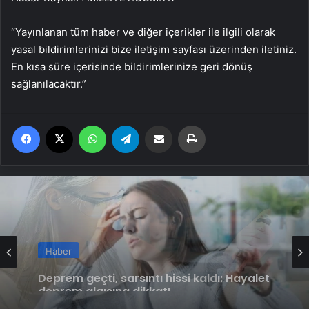
“Yayınlanan tüm haber ve diğer içerikler ile ilgili olarak
yasal bildirimlerinizi bize iletişim sayfası üzerinden iletiniz.
En kısa süre içerisinde bildirimlerinize geri dönüş
sağlanılacaktır.”
Facebook
X
WhatsApp
Telegram
Email'den paylaş
Yaz
Haber
Kanserle savaşta yeni silah akıllı aşılar
Haber