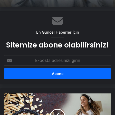
Deprem geçti, sarsıntı hissi kaldı: Hayalet
deprem algısına dikkat!
En Güncel Haberler İçin
Sitemize abone olabilirsiniz!
E-
posta
adresinizi
girin
Ağza
atar
atmaz
enerji