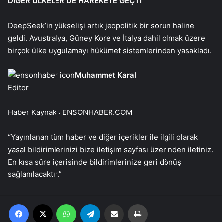
DİĞER ÜLKELER DE HAREKETE GEÇTİ
DeepSeek’in yükselişi artık jeopolitik bir sorun haline
geldi. Avustralya, Güney Kore ve İtalya dahil olmak üzere
birçok ülke uygulamayı hükümet sistemlerinden yasakladı.
Muhammet Karal
Editor
Haber Kaynak : ENSONHABER.COM
“Yayınlanan tüm haber ve diğer içerikler ile ilgili olarak
yasal bildirimlerinizi bize iletişim sayfası üzerinden iletiniz.
En kısa süre içerisinde bildirimlerinize geri dönüş
sağlanılacaktır.”
Facebook
X
WhatsApp
Telegram
Email'den paylaş
Yaz