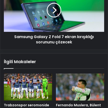
Z
Fold
7
ekran
kırışıklığı
sorununu
çözecek
Samsung Galaxy Z Fold 7 ekran kırışıklığı
sorununu çözecek
İlgili Makaleler
Trabzonspor seromonide
Fernando Muslera, Bülent