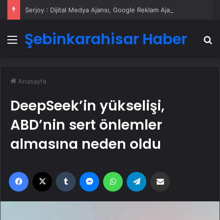
Serjoy : Dijital Medya Ajansı, Google Reklam Ajansı, SEO Ajansı ve Web Tasarım Ajansı
Şebinkarahisar Haber
Menü
A
Anasayfa
DeepSeek’in yükselişi,
ABD’nin sert önlemler
almasına neden oldu
Facebook
X
Tumblr
Messenger
WhatsApp
Telegram
Email'den paylaş