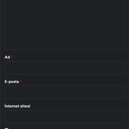
o
r
u
m
*
Ad
*
E-posta
*
İnternet sitesi