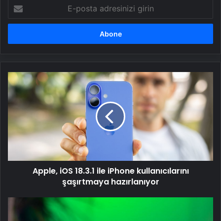
E-
posta
adresinizi
girin
Apple,
iOS
18.3.1
ile
iPhone
kullanıcılarını
şaşırtmaya
hazırlanıyor
Apple, iOS 18.3.1 ile iPhone kullanıcılarını
şaşırtmaya hazırlanıyor
Samsung
Galaxy