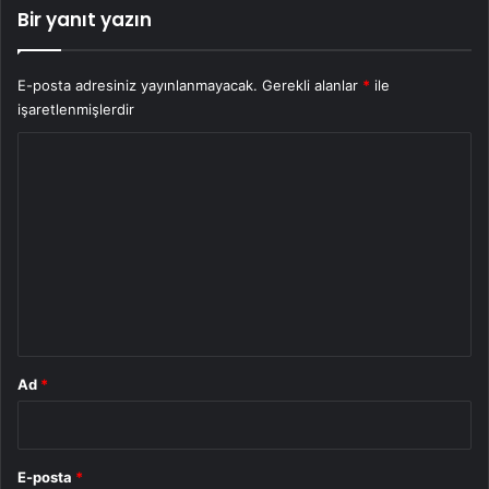
Bir yanıt yazın
E-posta adresiniz yayınlanmayacak.
Gerekli alanlar
*
ile
işaretlenmişlerdir
Y
o
r
u
m
*
Ad
*
E-posta
*