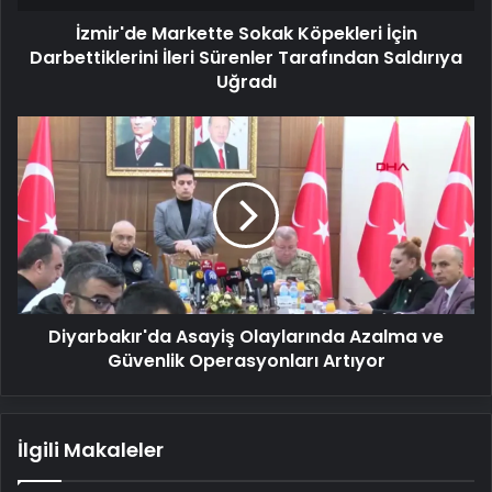
Tarafından
İzmir'de Markette Sokak Köpekleri İçin
Saldırıya
Uğradı
Darbettiklerini İleri Sürenler Tarafından Saldırıya
Uğradı
Diyarbakır'da
Asayiş
Olaylarında
Azalma
ve
Güvenlik
Operasyonları
Artıyor
Diyarbakır'da Asayiş Olaylarında Azalma ve
Güvenlik Operasyonları Artıyor
İlgili Makaleler