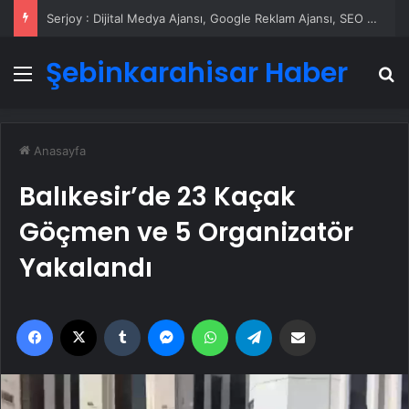
Serjoy : Dijital Medya Ajansı, Google Reklam Ajansı, SEO Ajansı ve Web Tasarım Ajansı
Şebinkarahisar Haber
Menü
A
Anasayfa
Balıkesir’de 23 Kaçak
Göçmen ve 5 Organizatör
Yakalandı
Facebook
X
Tumblr
Messenger
WhatsApp
Telegram
Email'den paylaş