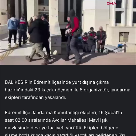
BALIKESİR’in Edremit ilçesinde yurt dışına çıkma
hazırlığındaki 23 kaçak göçmen ile 5 organizatör, jandarma
ekipleri tarafından yakalandı.
Edremit İlçe Jandarma Komutanlığı ekipleri, 16 Şubat’ta
saat 02.00 sıralarında Avcılar Mahallesi Mavi Işık
mevkisinde devriye faaliyeti yürüttü. Ekipler, bölgede
şişme botla kıyıda kaçış hazırlığı yaptıkları belirlenen 6’sı