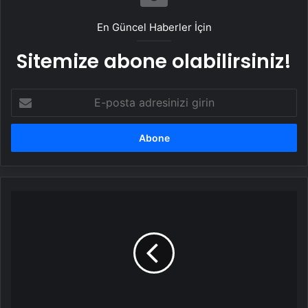
En Güncel Haberler İçin
Sitemize abone olabilirsiniz!
E-
posta
adresinizi
girin
İzmir'de
Markette
Sokak
Köpekleri
İçin
Darbettiklerini
İleri
Sürenler