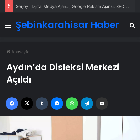
Serjoy : Dijital Medya Ajansı, Google Reklam Ajansı, SEO Ajansı ve Web Tasarım Ajansı
Şebinkarahisar Haber
Menü
A
Anasayfa
Aydın’da Disleksi Merkezi
Açıldı
Facebook
X
Tumblr
Messenger
WhatsApp
Telegram
Email'den paylaş