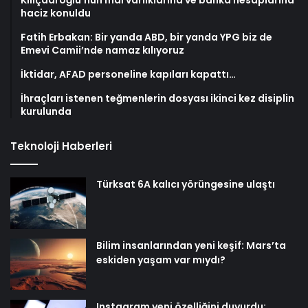
Kılıçdaroğlu’nun mal varlıklarına ve banka hesaplarına
haciz konuldu
Fatih Erbakan: Bir yanda ABD, bir yanda YPG biz de
Emevi Camii’nde namaz kılıyoruz
İktidar, AFAD personeline kapıları kapattı…
İhraçları istenen teğmenlerin dosyası ikinci kez disiplin
kurulunda
Teknoloji Haberleri
Türksat 6A kalıcı yörüngesine ulaştı
Bilim insanlarından yeni keşif: Mars’ta
eskiden yaşam var mıydı?
Instagram yeni özelliğini duyurdu: