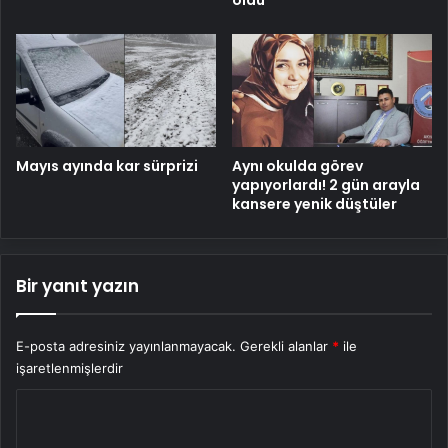
oldu
Mayıs ayında kar sürprizi
Aynı okulda görev
yapıyorlardı! 2 gün arayla
kansere yenik düştüler
Bir yanıt yazın
E-posta adresiniz yayınlanmayacak.
Gerekli alanlar
*
ile
işaretlenmişlerdir
Y
o