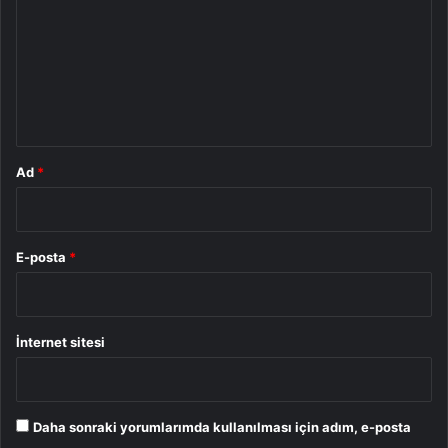
r
u
m
*
Ad
*
E-posta
*
İnternet sitesi
Daha sonraki yorumlarımda kullanılması için adım, e-posta