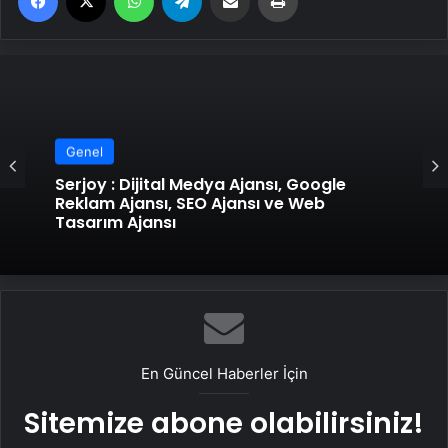
Genel
Genel
Serjoy : Dijital Medya Ajansı, Google
Reklam Ajansı, SEO Ajansı ve Web
Tasarım Ajansı
UETDS Nedir ? Uetds.com İle Akıllı Dijital
Taşımacılık Yazılımı
En Güncel Haberler İçin
Sitemize abone olabilirsiniz!