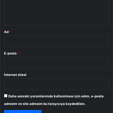
u
m
*
Ad
*
E-posta
*
İnternet sitesi
Daha sonraki yorumlarımda kullanılması için adım, e-posta
adresim ve site adresim bu tarayıcıya kaydedilsin.