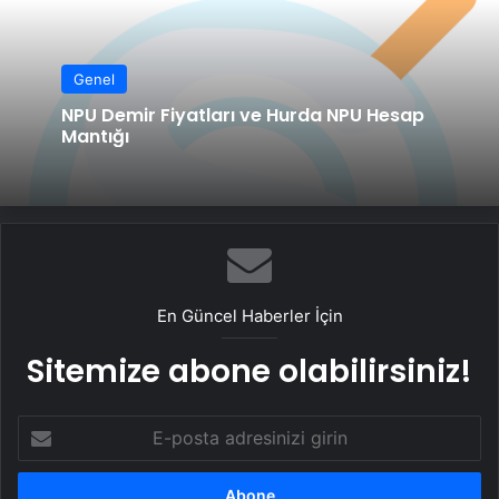
Genel
NPU Demir Fiyatları ve Hurda NPU Hesap
Mantığı
En Güncel Haberler İçin
Sitemize abone olabilirsiniz!
E-
posta
adresinizi
girin