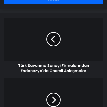
Türk
Savunma
Sanayi
Firmalarından
Endonezya'da
Önemli
Anlaşmalar
Türk Savunma Sanayi Firmalarından
Endonezya'da Önemli Anlaşmalar
Şirket
içi
metinden
görüntüye
dönüşüm
modelini