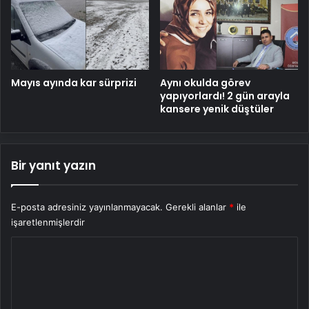
Mayıs ayında kar sürprizi
Aynı okulda görev
yapıyorlardı! 2 gün arayla
kansere yenik düştüler
Bir yanıt yazın
E-posta adresiniz yayınlanmayacak.
Gerekli alanlar
*
ile
işaretlenmişlerdir
Y
o
r