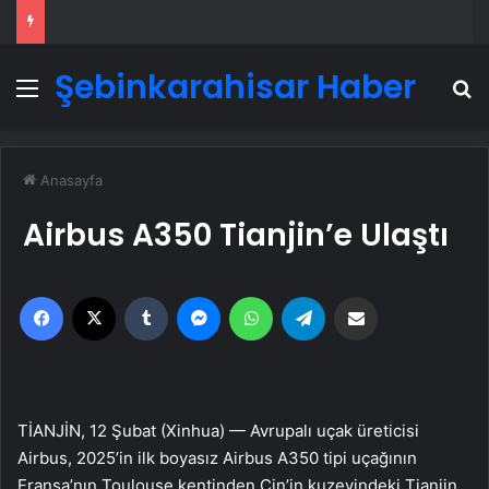
Şebinkarahisar Haber
Menü
A
Anasayfa
Airbus A350 Tianjin’e Ulaştı
Facebook
X
Tumblr
Messenger
WhatsApp
Telegram
Email'den paylaş
TİANJİN, 12 Şubat (Xinhua) — Avrupalı uçak üreticisi
Airbus, 2025’in ilk boyasız Airbus A350 tipi uçağının
Fransa’nın Toulouse kentinden Çin’in kuzeyindeki Tianjin