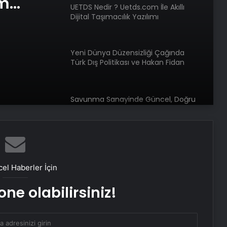
Yeni Dünya Düzensizliği Çağında
lık
Türk Dış Politikası ve Hakan Fidan
Faktörü
Savunma Sanayinde Güncel, Doğru
am
ve Teknik Haberler
e Web
Doğal Güzelliğin Bilimi: Cilt, Saç ve
Kirpiklerde Etkili Sonuçlar
Datahost İle Güvenilir Sunucu
Hizmetleri
el Haberler İçin
ne olabilirsiniz!
Mayıs ayında kar sürprizi
Dünya barışında kilit ülke Türkiye