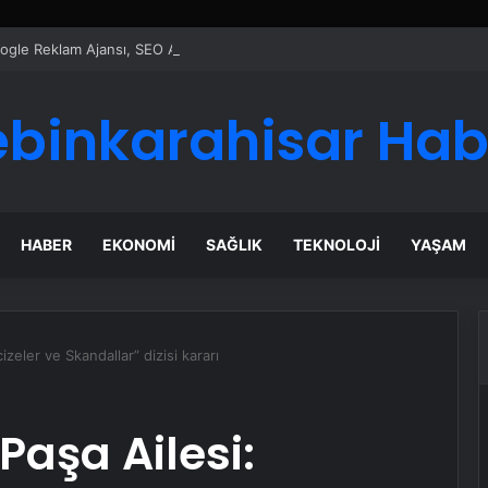
Google Reklam Ajansı, SEO Ajansı ve Web Tasarım Ajansı
ebinkarahisar Hab
HABER
EKONOMI
SAĞLIK
TEKNOLOJI
YAŞAM
zeler ve Skandallar” dizisi kararı
Paşa Ailesi: