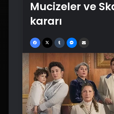
Mucizeler ve Ska
kararı
Facebook
X
Tumblr
Messenger
Email'den paylaş