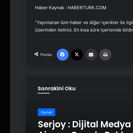
Haber Kaynak : HABERTURK.COM
“Yayınlanan tüm haber ve diğer içerikler ile ilgil
üzerinden iletiniz. En kısa süre içerisinde bildi
Facebook
X
Email'den paylaş
Yaz
Paylaş
Sonrakini Oku
Genel
Genel
UETDS Nedir ? Uetds.