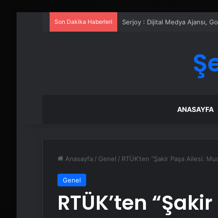
Son Dakika Haberleri
Serjoy : Dijital Medya Ajansı, 
Ş
ANASAYFA
Anasayfa
/
Genel
/
RTÜK’ten “Şakir Paşa Ailesi: Muci
Genel
RTÜK’ten “Şakir 