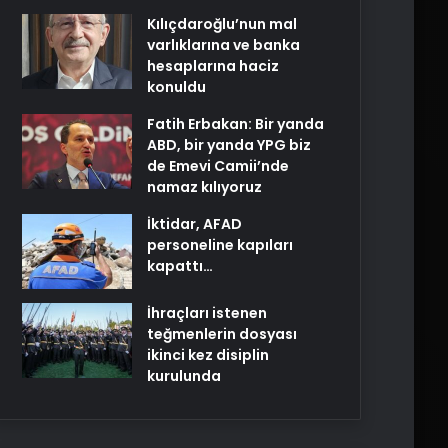
Kılıçdaroğlu’nun mal
varlıklarına ve banka
hesaplarına haciz
konuldu
Fatih Erbakan: Bir yanda
ABD, bir yanda YPG biz
de Emevi Camii’nde
namaz kılıyoruz
İktidar, AFAD
personeline kapıları
kapattı…
İhraçları istenen
teğmenlerin dosyası
ikinci kez disiplin
kurulunda