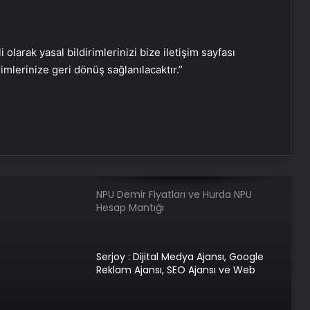
Dünya barışında kilit ülke Türkiye
mi?
i olarak yasal bildirimlerinizi bize iletişim sayfası
rimlerinize geri dönüş sağlanılacaktır.”
Aynı okulda görev yapıyorlardı! 2
gün arayla kansere yenik düştüler
NPU Demir Fiyatları ve Hurda NPU
Hesap Mantığı
Serjoy : Dijital Medya Ajansı, Google
Reklam Ajansı, SEO Ajansı ve Web
Tasarım Ajansı
UETDS Nedir ? Uetds.com İle Akıllı
Dijital Taşımacılık Yazılımı
com İle