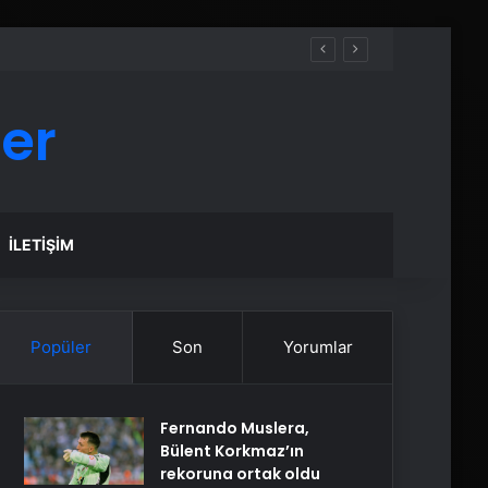
er
İLETIŞIM
Popüler
Son
Yorumlar
Fernando Muslera,
Bülent Korkmaz’ın
rekoruna ortak oldu