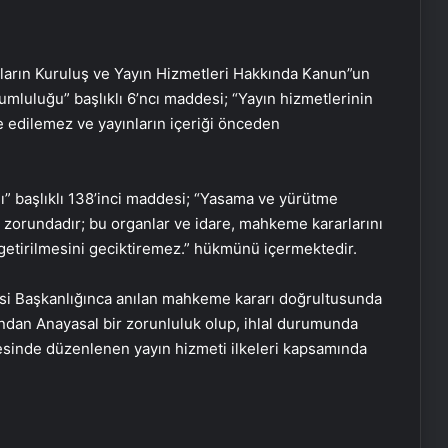
ların Kuruluş ve Yayın Hizmetleri Hakkında Kanun”un
umluluğu” başlıklı 6’ncı maddesi; “Yayın hizmetlerinin
 edilemez ve yayınların içeriği önceden
ı” başlıklı 138’inci maddesi; “Yasama ve yürütme
Doğal Güzelliğin Bilimi: Cilt, Saç ve
 zorundadır; bu organlar ve idare, mahkeme kararlarını
Kirpiklerde Etkili Sonuçlar
 getirilmesini geciktiremez.” hükmünü içermektedir.
Datahost İle Güvenilir Sunucu
i Başkanlığınca anılan mahkeme kararı doğrultusunda
Hizmetleri
ından Anayasal bir zorunluluk olup, ihlal durumunda
desinde düzenlenen yayın hizmeti ilkeleri kapsamında
Mayıs ayında kar sürprizi