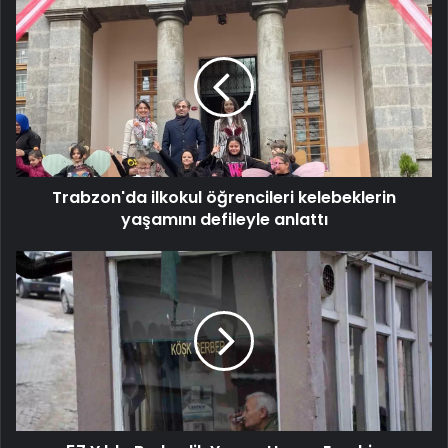
Trabzon'da
ilkokul
öğrencileri
kelebeklerin
yaşamını
defileyle
anlattı
Trabzon'da ilkokul öğrencileri kelebeklerin
yaşamını defileyle anlattı
57
Yıldır
Berberlik
Yapan
Hasan
Erşahin