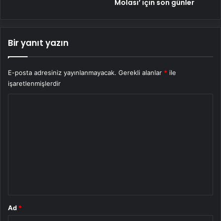
Molası’ için son günler
Bir yanıt yazın
E-posta adresiniz yayınlanmayacak.
Gerekli alanlar
*
ile
işaretlenmişlerdir
Y
o
r
u
m
*
Ad
*