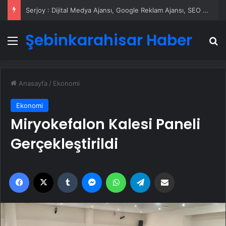
Serjoy : Dijital Medya Ajansı, Google Reklam Ajansı, SEO Ajansı ve Web Tasarım Ajansı
Şebinkarahisar Haber
Menü
A
Anasayfa
/
Ekonomi
Ekonomi
Miryokefalon Kalesi Paneli
Gerçekleştirildi
Facebook
X
Tumblr
Messenger
WhatsApp
Telegram
Email'den paylaş