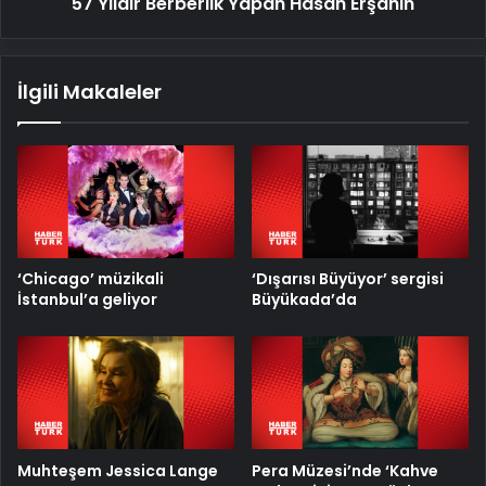
57 Yıldır Berberlik Yapan Hasan Erşahin
İlgili Makaleler
‘Chicago’ müzikali
‘Dışarısı Büyüyor’ sergisi
İstanbul’a geliyor
Büyükada’da
Muhteşem Jessica Lange
Pera Müzesi’nde ‘Kahve