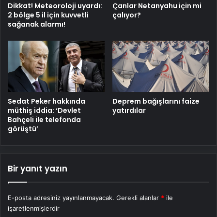
Dikkat! Meteoroloji uyardı:
Çanlar Netanyahu için mi
2 bölge 5 il için kuvvetli
çalıyor?
sağanak alarmı!
Sedat Peker hakkında
Deprem bağışlarını faize
müthiş iddia: ‘Devlet
yatırdılar
Bahçeli ile telefonda
görüştü’
Bir yanıt yazın
E-posta adresiniz yayınlanmayacak.
Gerekli alanlar
*
ile
işaretlenmişlerdir