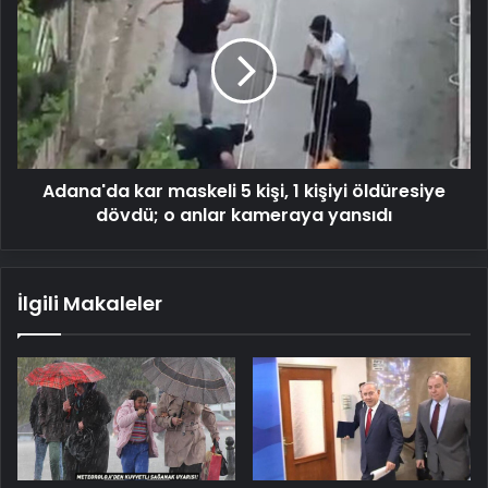
kar
maskeli
5
kişi,
1
kişiyi
öldüresiye
dövdü;
Adana'da kar maskeli 5 kişi, 1 kişiyi öldüresiye
o
anlar
dövdü; o anlar kameraya yansıdı
kameraya
yansıdı
İlgili Makaleler