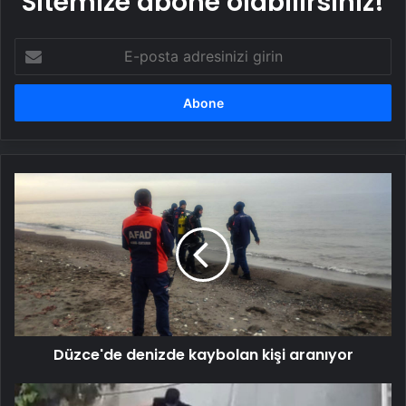
Sitemize abone olabilirsiniz!
E-
posta
adresinizi
girin
Düzce'de
denizde
kaybolan
kişi
aranıyor
Düzce'de denizde kaybolan kişi aranıyor
Adana'da