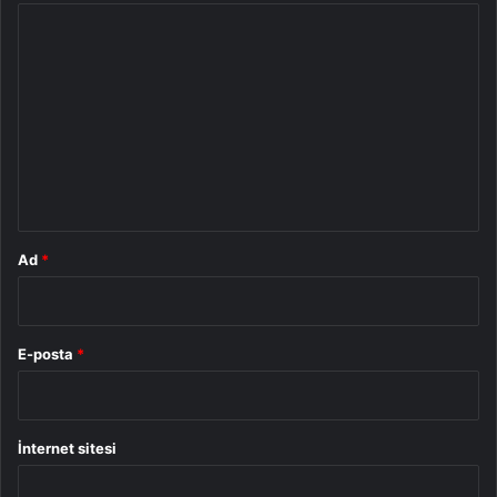
Y
o
r
u
m
*
Ad
*
E-posta
*
İnternet sitesi