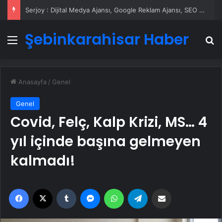
Serjoy : Dijital Medya Ajansı, Google Reklam Ajansı, SEO Ajansı ve Web Tasarım Ajansı
Şebinkarahisar Haber
Menü
A
Anasayfa
/
Genel
Genel
Covid, Felç, Kalp Krizi, MS… 4
yıl içinde başına gelmeyen
kalmadı!
Facebook
X
Tumblr
Messenger
WhatsApp
Telegram
Email'den paylaş