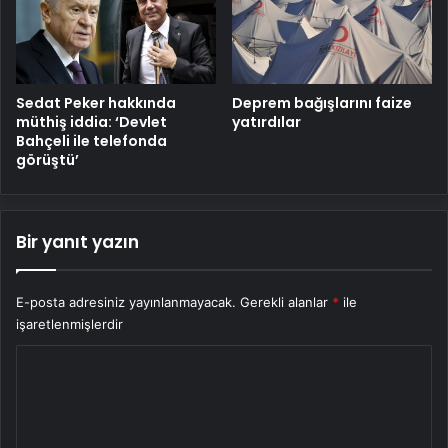
Sedat Peker hakkında
Deprem bağışlarını faize
müthiş iddia: ‘Devlet
yatırdılar
Bahçeli ile telefonda
görüştü’
Bir yanıt yazın
E-posta adresiniz yayınlanmayacak.
Gerekli alanlar
*
ile
işaretlenmişlerdir
Y
o
r