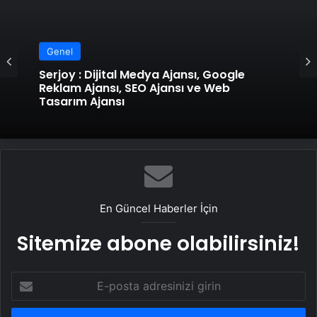
Genel
Genel
UETDS Nedir ? Uetds.com İle Akıllı Dijital
Taşımacılık Yazılımı
Serjoy : Dijital Medya Ajansı, Google
Reklam Ajansı, SEO Ajansı ve Web
Tasarım Ajansı
En Güncel Haberler İçin
Sitemize abone olabilirsiniz!
E-
posta
adresinizi