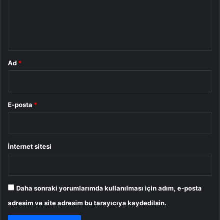
u
m
*
Ad
*
E-posta
*
İnternet sitesi
Daha sonraki yorumlarımda kullanılması için adım, e-posta
adresim ve site adresim bu tarayıcıya kaydedilsin.