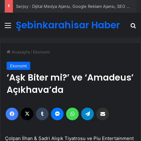
Serjoy : Dijital Medya Ajansı, Google Reklam Ajansı, SEO Ajansı ve Web Tasarım Ajansı
Şebinkarahisar Haber
Menü
A
Anasayfa
/
Ekonomi
Ekonomi
‘Aşk Biter mi?’ ve ‘Amadeus’
Açıkhava’da
Facebook
X
Tumblr
Messenger
WhatsApp
Telegram
Email'den paylaş
Çolpan İlhan & Sadri Alışık Tiyatrosu ve Piu Entertainment