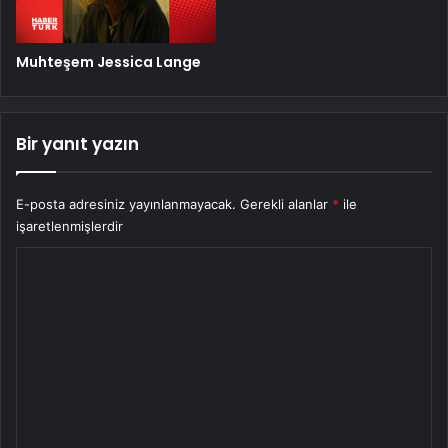
Muhteşem Jessica Lange
Bir yanıt yazın
E-posta adresiniz yayınlanmayacak.
Gerekli alanlar
*
ile
işaretlenmişlerdir
Y
o
r
u
m
*