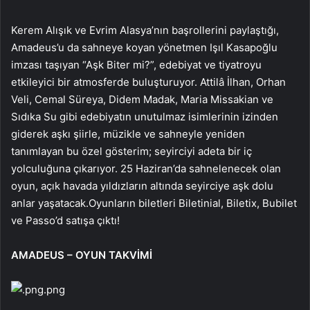
Kerem Alışık ve Evrim Alasya’nın başrollerini paylaştığı,
Amadeus’u da sahneye koyan yönetmen Işıl Kasapoğlu
imzası taşıyan “Aşk Biter mi?”, edebiyat ve tiyatroyu
etkileyici bir atmosferde buluşturuyor. Attilâ İlhan, Orhan
Veli, Cemal Süreya, Didem Madak, Maria Missakian ve
Sıdıka Su gibi edebiyatın unutulmaz isimlerinin izinden
giderek aşkı şiirle, müzikle ve sahneyle yeniden
tanımlayan bu özel gösterim; seyirciyi adeta bir iç
yolculuğuna çıkarıyor. 25 Haziran’da sahnelenecek olan
oyun, açık havada yıldızların altında seyirciye aşk dolu
anlar yaşatacak.Oyunların biletleri Biletinial, Biletix, Bubilet
ve Passo’d satışa çıktı!
AMADEUS – OYUN TAKVİMİ
.png