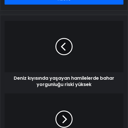
Deniz
kıyısında
yaşayan
hamilelerde
bahar
yorgunluğu
riski
yüksek
Deniz kıyısında yaşayan hamilelerde bahar
yorgunluğu riski yüksek
'Tamamla
Bizi
Ey
Aşk'
AKM'de