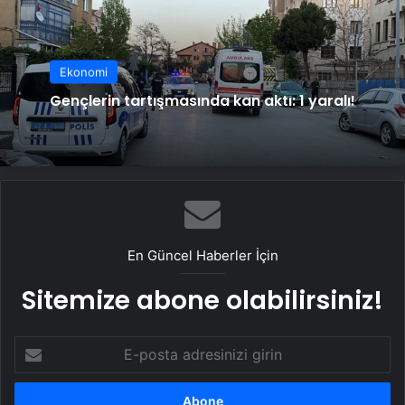
Ekonomi
Gençlerin tartışmasında kan aktı: 1 yaralı!
En Güncel Haberler İçin
Sitemize abone olabilirsiniz!
E-
posta
adresinizi
girin