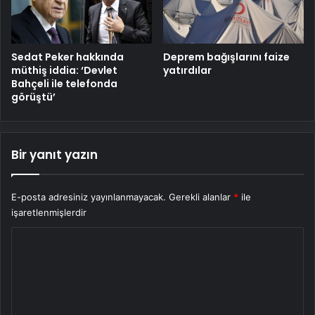
Sedat Peker hakkında
Deprem bağışlarını faize
müthiş iddia: ‘Devlet
yatırdılar
Bahçeli ile telefonda
görüştü’
Bir yanıt yazın
E-posta adresiniz yayınlanmayacak.
Gerekli alanlar
*
ile
işaretlenmişlerdir
Y
o
r
u