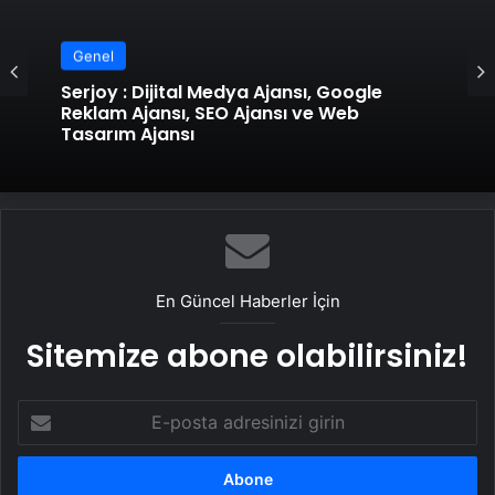
Genel
Serjoy : Dijital Medya Ajansı, Google
Genel
Reklam Ajansı, SEO Ajansı ve Web
Tasarım Ajansı
UETDS Nedir ? Uetds.com İle Akıllı Dijital
Taşımacılık Yazılımı
En Güncel Haberler İçin
Sitemize abone olabilirsiniz!
E-
posta
adresinizi
girin