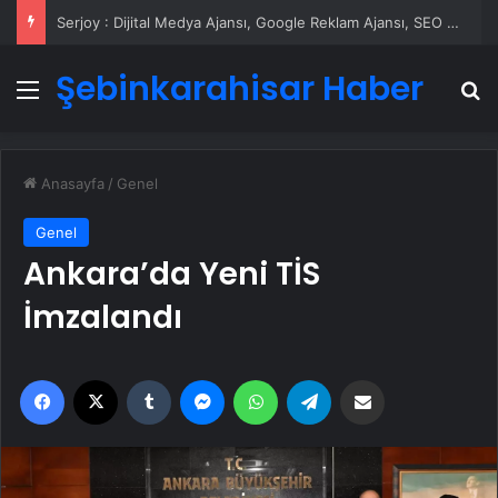
Serjoy : Dijital Medya Ajansı, Google Reklam Ajansı, SEO Ajansı ve Web Tasarım Ajansı
Şebinkarahisar Haber
Menü
A
Anasayfa
/
Genel
Genel
Ankara’da Yeni TİS
İmzalandı
Facebook
X
Tumblr
Messenger
WhatsApp
Telegram
Email'den paylaş