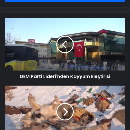
DEM
Parti
Lideri'nden
Kayyum
Eleştirisi
DEM Parti Lideri'nden Kayyum Eleştirisi
Yüksekova'da
Ölü
Köpekler
Bulundu,
Hayvanseverlerden
Tepki