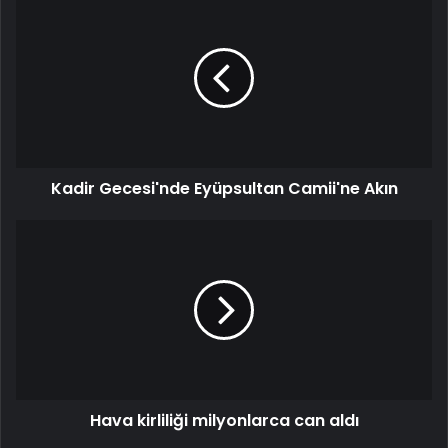
Gecesi'nde
Eyüpsultan
Camii'ne
Akın
Kadir Gecesi'nde Eyüpsultan Camii'ne Akın
Hava
kirliliği
milyonlarca
can
aldı
Hava kirliliği milyonlarca can aldı