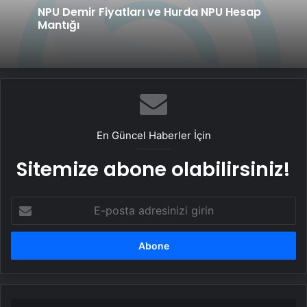
NPU Demir Fiyatları ve Hurda NPU Hesap
Mantığı
En Güncel Haberler İçin
Sitemize abone olabilirsiniz!
E-
posta
adresinizi
girin
Kadir