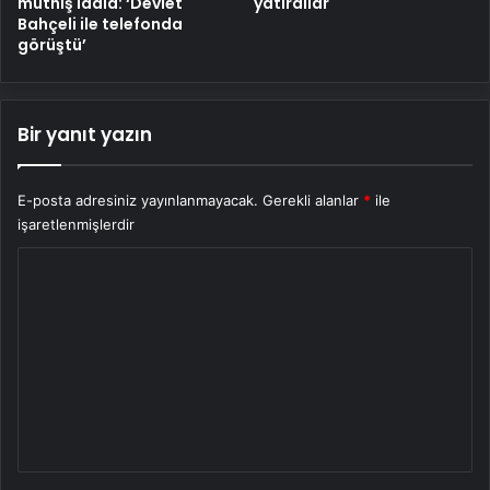
müthiş iddia: ‘Devlet
yatırdılar
Bahçeli ile telefonda
görüştü’
Bir yanıt yazın
E-posta adresiniz yayınlanmayacak.
Gerekli alanlar
*
ile
işaretlenmişlerdir
Y
o
r
u
m
*