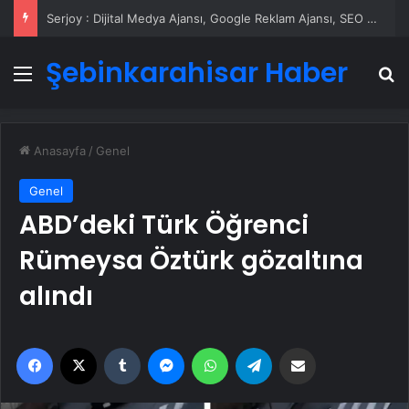
Serjoy : Dijital Medya Ajansı, Google Reklam Ajansı, SEO Ajansı ve Web Tasarım Ajansı
Şebinkarahisar Haber
Menü
A
Anasayfa
/
Genel
Genel
ABD’deki Türk Öğrenci
Rümeysa Öztürk gözaltına
alındı
Facebook
X
Tumblr
Messenger
WhatsApp
Telegram
Email'den paylaş