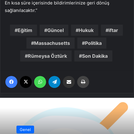
En kısa süre içerisinde bildirimlerinize geri dönüş
sağlanılacaktır.”
Eğitim
Güncel
Hukuk
iftar
Massachusetts
Politika
Rümeysa Öztürk
Son Dakika
Facebook
X
WhatsApp
Telegram
Email'den paylaş
Yaz
Genel