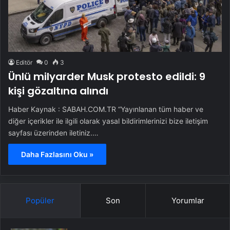
Editör
0
3
Ünlü milyarder Musk protesto edildi: 9
kişi gözaltına alındı
Haber Kaynak : SABAH.COM.TR “Yayınlanan tüm haber ve
diğer içerikler ile ilgili olarak yasal bildirimlerinizi bize iletişim
sayfası üzerinden iletiniz.…
Daha Fazlasını Oku »
Popüler
Son
Yorumlar