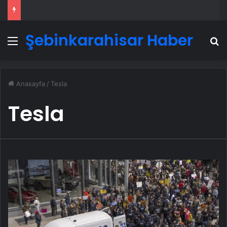
Şebinkarahisar Haber
Menü
A
Anasayfa
/
Tesla
Tesla