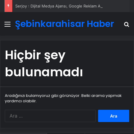
Serjoy : Dijital Medya Ajansı, Google Reklam Ajansı, SEO Ajansı ve Web Tasarım Ajansı
Şebinkarahisar Haber
Menü
A
Hiçbir şey
bulunamadı
Aradığınızı bulamıyoruz gibi görünüyor. Belki arama yapmak
yardımcı olabilir.
Arama: