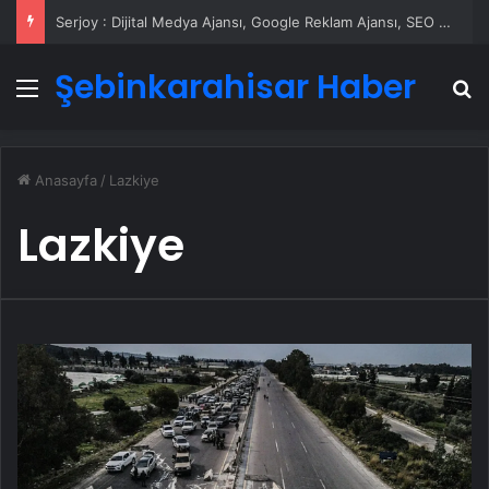
Serjoy : Dijital Medya Ajansı, Google Reklam Ajansı, SEO Ajansı ve Web Tasarım Ajansı
Şebinkarahisar Haber
Menü
A
Anasayfa
/
Lazkiye
Lazkiye