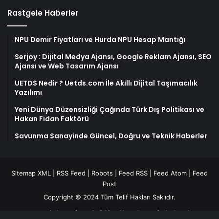
Rastgele Haberler
NPU Demir Fiyatları ve Hurda NPU Hesap Mantığı
Serjoy : Dijital Medya Ajansı, Google Reklam Ajansı, SEO
Ajansı ve Web Tasarım Ajansı
UETDS Nedir ? Uetds.com İle Akıllı Dijital Taşımacılık
Yazılımı
Yeni Dünya Düzensizliği Çağında Türk Dış Politikası ve
Hakan Fidan Faktörü
Savunma Sanayinde Güncel, Doğru ve Teknik Haberler
Sitemap XML
|
RSS Feed
|
Robots
|
Feed RSS
|
Feed Atom
|
Feed
Post
Copyright © 2024 Tüm Telif Hakları Saklıdır.
yangın algılama sistemleri
Ajax Alarm
kayseri çıkışlı turlar