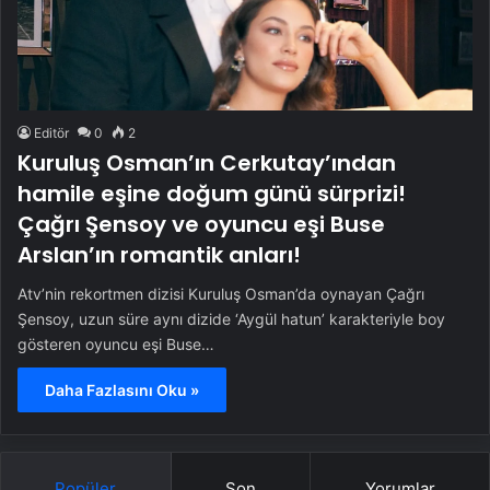
Editör
0
2
Kuruluş Osman’ın Cerkutay’ından
hamile eşine doğum günü sürprizi!
Çağrı Şensoy ve oyuncu eşi Buse
Arslan’ın romantik anları!
Atv’nin rekortmen dizisi Kuruluş Osman’da oynayan Çağrı
Şensoy, uzun süre aynı dizide ‘Aygül hatun’ karakteriyle boy
gösteren oyuncu eşi Buse…
Daha Fazlasını Oku »
Popüler
Son
Yorumlar