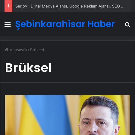
Serjoy : Dijital Medya Ajansı, Google Reklam Ajansı, SEO Ajansı ve Web Tasarım Ajansı
Şebinkarahisar Haber
Menü
A
Anasayfa
/
Brüksel
Brüksel