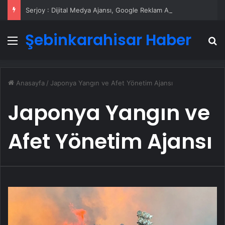
Serjoy : Dijital Medya Ajansı, Google Reklam Ajansı, SEO Ajansı ve Web Tasarım Ajansı
Şebinkarahisar Haber
Menü
A
Anasayfa
/
Japonya Yangın ve Afet Yönetim Ajansı
Japonya Yangın ve
Afet Yönetim Ajansı