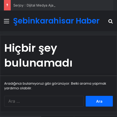
Serjoy : Dijital Medya Ajansı, Google Reklam Ajansı, SEO Ajansı ve Web Tasarım Ajansı
Şebinkarahisar Haber
Menü
A
Hiçbir şey
bulunamadı
Aradığınızı bulamıyoruz gibi görünüyor. Belki arama yapmak
yardımcı olabilir.
Arama: