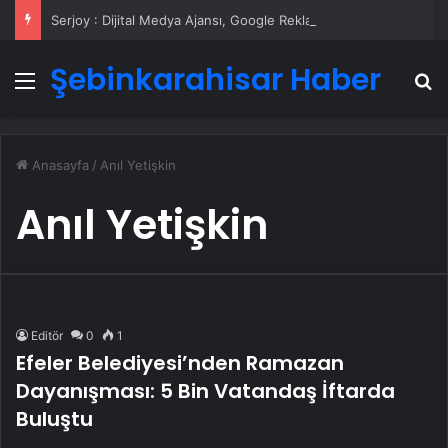
Serjoy : Dijital Medya Ajansı, Google Reklam Ajansı, SEO Ajansı ve Web Tasarım Ajansı
Şebinkarahisar Haber
Menü
A
Anasayfa
/
Anıl Yetişkin
Anıl Yetişkin
Editör
0
1
Efeler Belediyesi’nden Ramazan
Dayanışması: 5 Bin Vatandaş İftarda
Buluştu